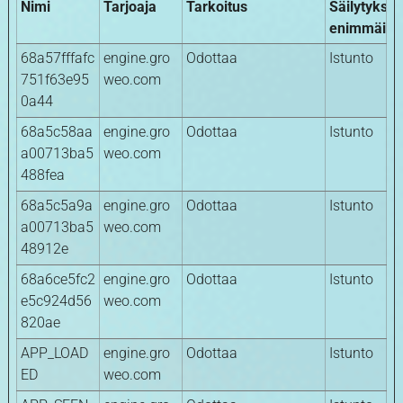
Nimi
Tarjoaja
Tarkoitus
Säilytykse
enimmäisk
68a57fffafc
engine.gro
Odottaa
Istunto
751f63e95
weo.com
0a44
68a5c58aa
engine.gro
Odottaa
Istunto
a00713ba5
weo.com
488fea
68a5c5a9a
engine.gro
Odottaa
Istunto
a00713ba5
weo.com
48912e
68a6ce5fc2
engine.gro
Odottaa
Istunto
e5c924d56
weo.com
820ae
APP_LOAD
engine.gro
Odottaa
Istunto
ED
weo.com