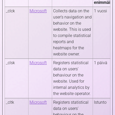
enimmäisk
_clck
Microsoft
Collects data on the
1 vuosi
user’s navigation and
behavior on the
website. This is used
to compile statistical
reports and
heatmaps for the
website owner.
_clsk
Microsoft
Registers statistical
1 päivä
data on users'
behaviour on the
website. Used for
internal analytics by
the website operator.
_cltk
Microsoft
Registers statistical
Istunto
data on users'
behaviour on the