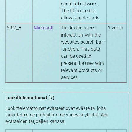
same ad network.
The ID is used to
allow targeted ads.
SRM_B
Microsoft
Tracks the user’s
1 vuosi
interaction with the
website’s search-bar-
function. This data
can be used to
present the user with
relevant products or
services.
Luokittelemattomat (7)
Luokittelemattomat evästeet ovat evästeitä, joita
luokittelemme parhaillamme yhdessä yksittäisten
evästeiden tarjoajien kanssa.