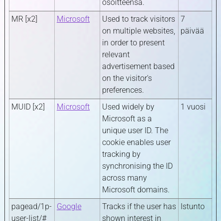
osoitteensa.
MR [x2]
Microsoft
Used to track visitors
7
on multiple websites,
päivää
in order to present
relevant
advertisement based
on the visitor's
preferences.
MUID [x2]
Microsoft
Used widely by
1 vuosi
Microsoft as a
unique user ID. The
cookie enables user
tracking by
synchronising the ID
across many
Microsoft domains.
pagead/1p-
Google
Tracks if the user has
Istunto
user-list/#
shown interest in