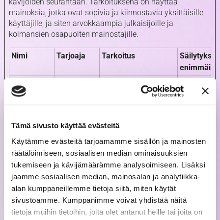
kävijöiden seurantaan. Tarkoituksena on näyttää
mainoksia, jotka ovat sopivia ja kiinnostavia yksittäisille
käyttäjille, ja siten arvokkaampia julkaisijoille ja
kolmansien osapuolten mainostajille.
Nimi
Tarjoaja
Tarkoitus
Säilytykse
enimmäisk
_fbp
Meta
Facebook käyttää
3
Platforms,
sitä tarjotakseen
kuukaut
Inc.
sarjan
ta
mainostuotteita,
Tämä sivusto käyttää evästeitä
kuten reaaliaikaisia
Käytämme evästeitä tarjoamamme sisällön ja mainosten
hintatarjouksia
räätälöimiseen, sosiaalisen median ominaisuuksien
kolmansien
tukemiseen ja kävijämäärämme analysoimiseen. Lisäksi
osapuolien
jaamme sosiaalisen median, mainosalan ja analytiikka-
mainostajilta.
alan kumppaneillemme tietoja siitä, miten käytät
_gcl_au
Google
Google AdSense
3
sivustoamme. Kumppanimme voivat yhdistää näitä
käyttää sitä
kuukaut
tietoja muihin tietoihin, joita olet antanut heille tai joita on
mainosten
ta