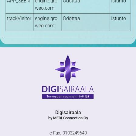
APP_SEEN
engine.gro
Odottaa
Istunto
weo.com
trackVisitor
engine.gro
Odottaa
Istunto
weo.com
Digisairaala
by MEDI Connection Oy
e-Fax. 0103249640