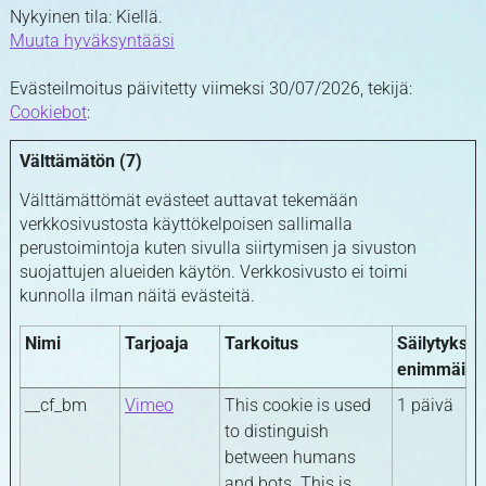
Nykyinen tila: Kiellä.
Muuta hyväksyntääsi
Evästeilmoitus päivitetty viimeksi 30/07/2026, tekijä:
Cookiebot
:
Välttämätön (7)
Välttämättömät evästeet auttavat tekemään
verkkosivustosta käyttökelpoisen sallimalla
perustoimintoja kuten sivulla siirtymisen ja sivuston
suojattujen alueiden käytön. Verkkosivusto ei toimi
kunnolla ilman näitä evästeitä.
Nimi
Tarjoaja
Tarkoitus
Säilytykse
enimmäisk
__cf_bm
Vimeo
This cookie is used
1 päivä
to distinguish
between humans
and bots. This is