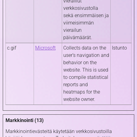
vieraillut
verkkosivustolla
sekä ensimmäisen ja
viimeisimmän
vierailun
päivämäärät.
c.gif
Microsoft
Collects data on the
Istunto
user’s navigation and
behavior on the
website. This is used
to compile statistical
reports and
heatmaps for the
website owner.
Markkinointi (13)
Markkinointievästeitä käytetään verkkosivustoilla