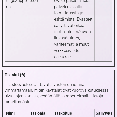
tingsSuppo
.com
evästepakettia, joka
rts
palvelee sisällön
toimittamista ja
esittämistä. Evästeet
säilyttävät oikean
fontin, blogin/kuvan
liukusäätimet,
väriteemat ja muut
verkkosivuston
asetukset.
Tilastot (6)
Tilastoevästeet auttavat sivuston omistajia
ymmärtämään, miten käyttäjät ovat vuorovaikutuksessa
sivustojen kanssa, keräämällä ja raportoimalla tietoja
nimettömästi.
Nimi
Tarjoaja
Tarkoitus
Säilytykse