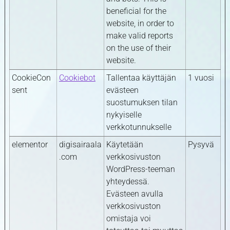
beneficial for the
website, in order to
make valid reports
on the use of their
website.
CookieCon
Cookiebot
Tallentaa käyttäjän
1 vuosi
sent
evästeen
suostumuksen tilan
nykyiselle
verkkotunnukselle
elementor
digisairaala
Käytetään
Pysyvä
.com
verkkosivuston
WordPress-teeman
yhteydessä.
Evästeen avulla
verkkosivuston
omistaja voi