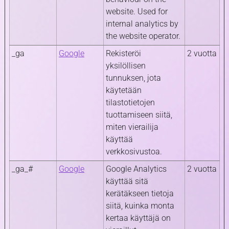
website. Used for
internal analytics by
the website operator.
_ga
Google
Rekisteröi
2 vuotta
yksilöllisen
tunnuksen, jota
käytetään
tilastotietojen
tuottamiseen siitä,
miten vierailija
käyttää
verkkosivustoa.
_ga_#
Google
Google Analytics
2 vuotta
käyttää sitä
kerätäkseen tietoja
siitä, kuinka monta
kertaa käyttäjä on