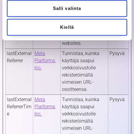
visits and on
multiple websites.
Salli valinta
This information is
used to measure the
Kiellä
efficiency of
advertisement on
websites.
lastExternal
Meta
Tunnistaa, kuinka
Pysyvä
Referrer
Platforms,
käyttäjä saapui
Inc.
verkkosivustolle
rekisteröimällä
viimeisen URL-
osoitteensa.
lastExternal
Meta
Tunnistaa, kuinka
Pysyvä
ReferrerTim
Platforms,
käyttäjä saapui
e
Inc.
verkkosivustolle
rekisteröimällä
viimeisen URL-