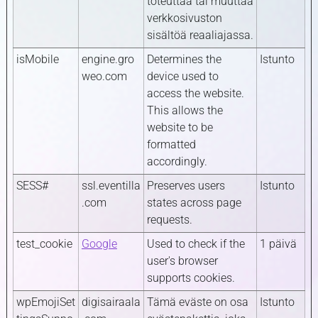
toteuttaa tai muuttaa
verkkosivuston
sisältöä reaaliajassa.
isMobile
engine.gro
Determines the
Istunto
weo.com
device used to
access the website.
This allows the
website to be
formatted
accordingly.
SESS#
ssl.eventilla
Preserves users
Istunto
.com
states across page
requests.
test_cookie
Google
Used to check if the
1 päivä
user's browser
supports cookies.
wpEmojiSet
digisairaala
Tämä eväste on osa
Istunto