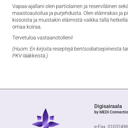
Vapaa-ajallani olen partiolainen ja reserviläinen sek
maastoautoilua ja purjehdusta. Olen eläinrakas ja pi
kissoista ja muistakin eläimistä vaikka tällä hetkell
omaa koiraa.
Tervetuloa vastaanotolleni!
(Huom: En kirjoita reseptejä bentsodiatsepiineista t
PKV-lääkkeistä.)
Digisairaala
by MEDI Connecti
e-Fax. 0103249