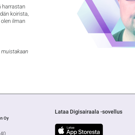
ä harrastan
dän koirista,
ä olen ilman
ai muistakaan
Lataa Digisairaala -sovellus
on Oy
640