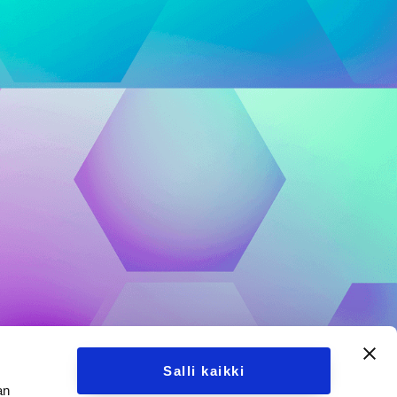
Salli kaikki
an