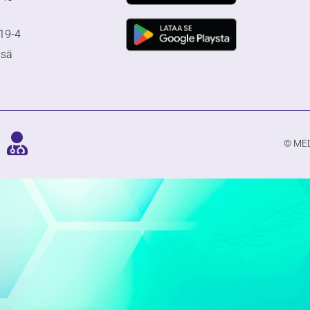
19-4
msä
© MED