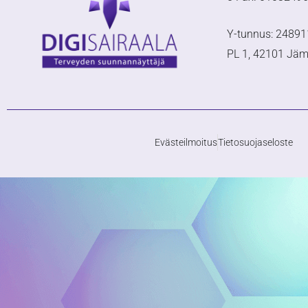
Y-tunnus: 24891
PL 1, 42101 Jä
Evästeilmoitus
Tietosuojaseloste