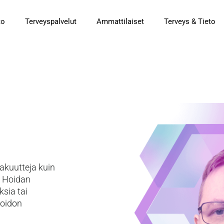
to
Terveyspalvelut
Ammattilaiset
Terveys & Tieto
 akuutteja kuin
. Hoidan
ksia tai
hoidon