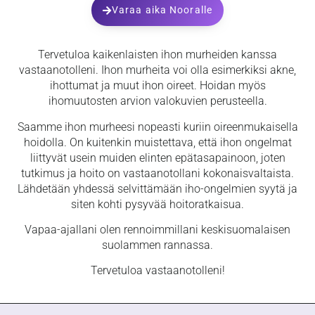
Varaa aika Nooralle
Tervetuloa kaikenlaisten ihon murheiden kanssa
vastaanotolleni. Ihon murheita voi olla esimerkiksi akne,
ihottumat ja muut ihon oireet. Hoidan myös
ihomuutosten arvion valokuvien perusteella.
Saamme ihon murheesi nopeasti kuriin oireenmukaisella
hoidolla. On kuitenkin muistettava, että ihon ongelmat
liittyvät usein muiden elinten epätasapainoon, joten
tutkimus ja hoito on vastaanotollani kokonaisvaltaista.
Lähdetään yhdessä selvittämään iho-ongelmien syytä ja
siten kohti pysyvää hoitoratkaisua.
Vapaa-ajallani olen rennoimmillani keskisuomalaisen
suolammen rannassa.
Tervetuloa vastaanotolleni!