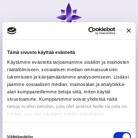
Tämä sivusto käyttää evästeitä
Digisairaala
Käytämme evästeitä tarjoamamme sisällön ja mainosten
by MEDI Connection Oy
räätälöimiseen, sosiaalisen median ominaisuuksien
tukemiseen ja kävijämäärämme analysoimiseen. Lisäksi
e-Fax. 0103249640
jaamme sosiaalisen median, mainosalan ja analytiikka-
alan kumppaneillemme tietoja siitä, miten käytät
Y-tunnus: 2489119-4
sivustoamme. Kumppanimme voivat yhdistää näitä
PL 1, 42101 Jämsä
tietoja muihin tietoihin, joita olet antanut heille tai joita on
kerätty, kun olet käyttänyt heidän palvelujaan.
Lataa Digisairaala -sovellus
Suostumuksen
Välttämätön
valinta