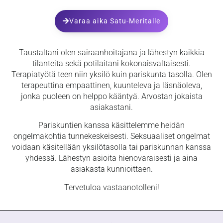
Varaa aika Satu-Meritalle
Taustaltani olen sairaanhoitajana ja lähestyn kaikkia
tilanteita sekä potilaitani kokonaisvaltaisesti.
Terapiatyötä teen niin yksilö kuin pariskunta tasolla. Olen
terapeuttina empaattinen, kuunteleva ja läsnäoleva,
jonka puoleen on helppo kääntyä. Arvostan jokaista
asiakastani.
Pariskuntien kanssa käsittelemme heidän
ongelmakohtia tunnekeskeisesti. Seksuaaliset ongelmat
voidaan käsitellään yksilötasolla tai pariskunnan kanssa
yhdessä. Lähestyn asioita hienovaraisesti ja aina
asiakasta kunnioittaen.
Tervetuloa vastaanotolleni!