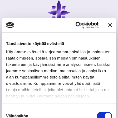
Tämä sivusto käyttää evästeitä
Digisairaala
Käytämme evästeitä tarjoamamme sisällön ja mainosten
by MEDI Connection Oy
räätälöimiseen, sosiaalisen median ominaisuuksien
tukemiseen ja kävijämäärämme analysoimiseen. Lisäksi
e-Fax. 0103249640
jaamme sosiaalisen median, mainosalan ja analytiikka-
alan kumppaneillemme tietoja siitä, miten käytät
Y-tunnus: 2489119-4
sivustoamme. Kumppanimme voivat yhdistää näitä
PL 1, 42101 Jämsä
tietoja muihin tietoihin, joita olet antanut heille tai joita on
kerätty, kun olet käyttänyt heidän palvelujaan.
Lataa Digisairaala -sovellus
Suostumuksen
Välttämätön
valinta