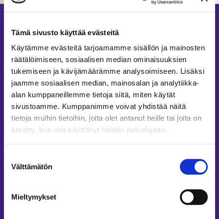
Oman elämän
Tämä sivusto käyttää evästeitä
ehdoilla
Käytämme evästeitä tarjoamamme sisällön ja mainosten
räätälöimiseen, sosiaalisen median ominaisuuksien
tukemiseen ja kävijämäärämme analysoimiseen. Lisäksi
Digisairaalan ammattilaiset voivat käyttää työssään
jaamme sosiaalisen median, mainosalan ja analytiikka-
omia vahvuuksiaan, kiinnostuksen kohteitaan ja
alan kumppaneillemme tietoja siitä, miten käytät
persoonallisuuttaan.
sivustoamme. Kumppanimme voivat yhdistää näitä
Työ on laadukkaan elämän yksi tärkeimpiä osa-alueita ja
tietoja muihin tietoihin, joita olet antanut heille tai joita on
siksi sinulla on meillä mahdollisuus suunnitella
kerätty, kun olet käyttänyt heidän palvelujaan.
omat työvuorosi. Etävastaanottoja voit laittaa avoimeksi
itselle sopivin ajoin ja määrin – satunnaisesti tai
Suostumuksen
säännöllisesti, mikä sinulle parhaiten sopii.
Välttämätön
valinta
Hyödynnämme myös laajasti organisaatiostamme
löytyvää monipuolista osaamista, joka vastaa palvelun
käyttäjän tarpeita. Kehitämme ja kehitymme jatkuvasti
Mieltymykset
yhdessä sinun kanssasi.