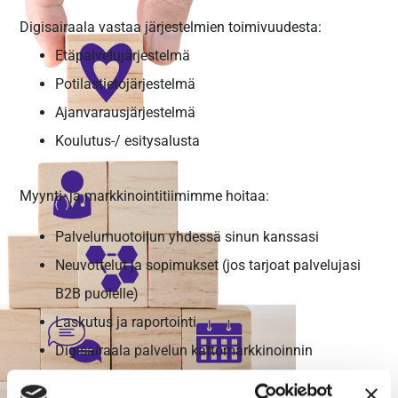
Digisairaala vastaa järjestelmien toimivuudesta:
Etäpalvelujärjestelmä
Potilastietojärjestelmä
Ajanvarausjärjestelmä
Koulutus-/ esitysalusta
Myynti- ja markkinointitiimimme hoitaa:
Palvelumuotoilun yhdessä sinun kanssasi
Neuvottelut ja sopimukset (jos tarjoat palvelujasi
B2B puolelle)
Laskutus ja raportointi
Digisairaala palvelun kattomarkkinoinnin