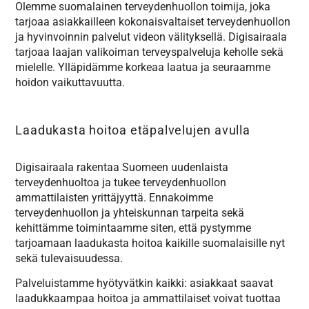
Olemme suomalainen terveydenhuollon toimija, joka
tarjoaa asiakkailleen kokonaisvaltaiset terveydenhuollon
ja hyvinvoinnin palvelut videon välityksellä. Digisairaala
tarjoaa laajan valikoiman terveyspalveluja keholle sekä
mielelle. Ylläpidämme korkeaa laatua ja seuraamme
hoidon vaikuttavuutta.
Laadukasta hoitoa etäpalvelujen avulla
Digisairaala rakentaa Suomeen uudenlaista
terveydenhuoltoa ja tukee terveydenhuollon
ammattilaisten yrittäjyyttä. Ennakoimme
terveydenhuollon ja yhteiskunnan tarpeita sekä
kehittämme toimintaamme siten, että pystymme
tarjoamaan laadukasta hoitoa kaikille suomalaisille nyt
sekä tulevaisuudessa.
Palveluistamme hyötyvätkin kaikki: asiakkaat saavat
laadukkaampaa hoitoa ja ammattilaiset voivat tuottaa