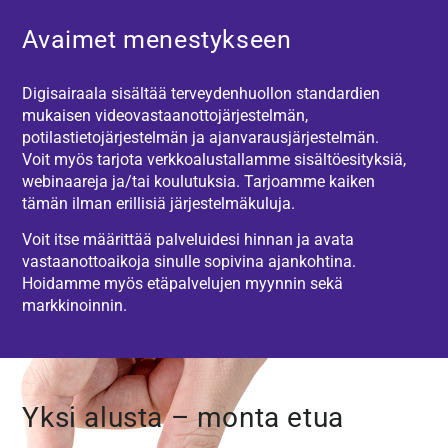
Avaimet menestykseen
Digisairaala sisältää terveydenhuollon standardien
mukaisen videovastaanottojärjestelmän,
potilastietojärjestelmän ja ajanvarausjärjestelmän.
Voit myös tarjota verkkoalustallamme sisältöesityksiä,
webinaareja ja/tai koulutuksia. Tarjoamme kaiken
tämän ilman erillisiä järjestelmäkuluja.
Voit itse määrittää palveluidesi hinnan ja avata
vastaanottoaikoja sinulle sopivina ajankohtina.
Hoidamme myös etäpalvelujen myynnin sekä
markkinoinnin.
Yksi alusta – monta etua