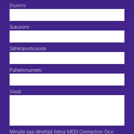
Etunimi
Sukunimi
Sähköpostiosoite
Puhelinnumero
Viesti
Minulle saa lähettää tietoa MEDI Connection Oy:n