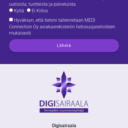
uutisista, tuotteista ja palveluista
Kyllä
Ei Kiitos
Hyväksyn, että tietoni tallennetaan MEDI
Connection Oy asiakasrekisteriin
tietosuojaselosteen
mukaisesti
Lähetä
Digisairaala