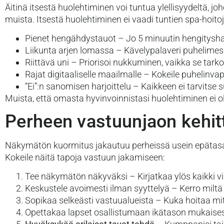
Äitinä itsestä huolehtiminen voi tuntua ylellisyydeltä, j
muista. Itsestä huolehtiminen ei vaadi tuntien spa-hoitoj
Pienet hengähdystauot – Jo 5 minuutin hengitysharj
Liikunta arjen lomassa – Kävelypalaveri puhelimessa
Riittävä uni – Priorisoi nukkuminen, vaikka se tarkoi
Rajat digitaaliselle maailmalle – Kokeile puhelin
“Ei”:n sanomisen harjoittelu – Kaikkeen ei tarvitse s
Muista, että omasta hyvinvoinnistasi huolehtiminen ei ol
Perheen vastuunjaon kehi
Näkymätön kuormitus jakautuu perheissä usein epätasais
Kokeile näitä tapoja vastuun jakamiseen:
Tee näkymätön näkyväksi – Kirjatkaa ylös kaikki vi
Keskustele avoimesti ilman syyttelyä – Kerro milt
Sopikaa selkeästi vastuualueista – Kuka hoitaa mitä
Opettakaa lapset osallistumaan ikätason mukaisest