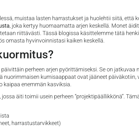
elessä, muistaa lasten harrastukset ja huolehtii siitä, että
usta
, joka kertyy huomaamatta arjen keskellä. Monet äidi
stetaan riittävästi. Tässä blogissa käsittelemme tätä hen
yös omasta hyvinvoinnistasi kaiken keskellä.
kuormitus?
 päivittäin perheen arjen pyörittämiseksi. Se on jatkuvaa
, että nuorimmaisen kumisaappaat ovat jääneet päiväkotii
lio kaipaa enemmän kasviksia.
, jossa äiti toimii usein perheen “projektipäällikkönä”. Täm
ista
neet, harrastustarvikkeet)