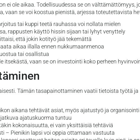
ohon ei ole aikaa. Todellisuudessa se on välttämättömyys, j
a, vaan se voi koostua pienistä, arjessa toteutettavista he
oitus tai kuppi teetä rauhassa voi nollata mielen
, rappusten käyttö hissin sijaan tai lyhyt venyttely
ttaisi, että jokin kotityö jää tekemättä
vapaata aikaa illalla ennen nukkumaanmenoa
uostua tai osallistua
e itsekästä, vaan se on investointi koko perheen hyvinvoin
ttäminen
esti. Tämän tasapainottaminen vaatii tietoista työtä ja 
ikon aikana tehtävät asiat, myös ajatustyö ja organisointi
ä jatkuva ajatuskuorma tuntuu
kin kokonaisuutta, ei vain yksittäisiä tehtäviä
i – Pienikin lapsi voi oppia ottamaan vastuuta