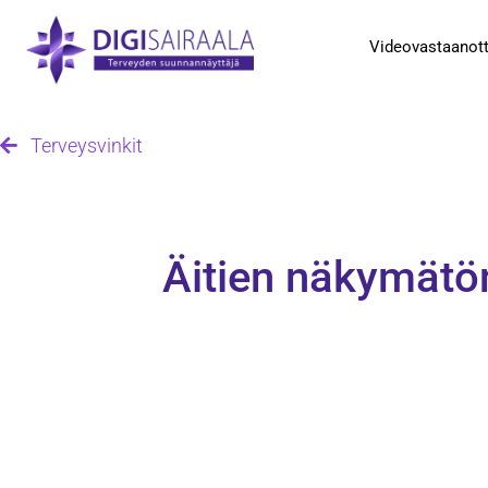
Videovastaanot
Terveysvinkit
Äitien näkymätö