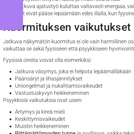
Tämä jatkuva ajatustyö kuluttaa valtavasti energiaa, vai
ajatukset eivät pääse lepäämään edes illalla, kun fyysine
Kuormituksen vaikutukset 
Jatkuva näkymätön kuormitus ei ole vain harmillinen osa 
vaikuttaa se sekä fyysiseen että psyykkiseen hyvinvoint
Fyysisiä oireita voivat olla esimerkiksi:
Jatkuva väsymys, joka ei helpota lepäämälläkään
Päänsäryt ja lihasjännitykset
Uniongelmat ja nukahtamisvaikeudet
Vastustuskyvyn heikkeneminen
Psyykkisiä vaikutuksia ovat usein:
Ärtymys ja kireä mieli
Keskittymisvaikeudet
Muistin heikkeneminen
Riittämättömyyden tunne
ja syyllisyys, vaikka teki