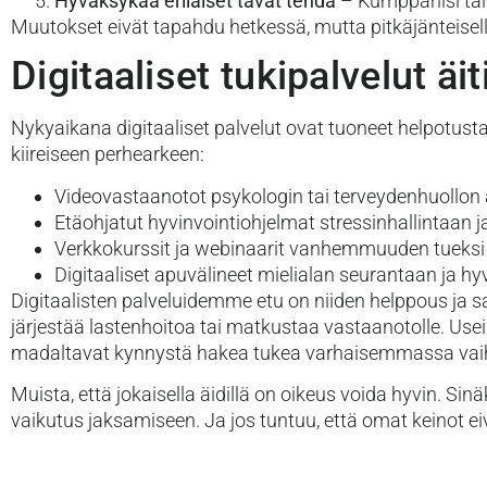
Hyväksykää erilaiset tavat tehdä
– Kumppanisi tai l
Muutokset eivät tapahdu hetkessä, mutta pitkäjänteisell
Digitaaliset tukipalvelut ä
Nykyaikana digitaaliset palvelut ovat tuoneet helpotust
kiireiseen perhearkeen:
Videovastaanotot psykologin tai terveydenhuollon
Etäohjatut hyvinvointiohjelmat stressinhallintaan 
Verkkokurssit ja webinaarit vanhemmuuden tueksi
Digitaaliset apuvälineet mielialan seurantaan ja h
Digitaalisten palveluidemme etu on niiden helppous ja saa
järjestää lastenhoitoa tai matkustaa vastaanotolle. Usein
madaltavat kynnystä hakea tukea varhaisemmassa vai
Muista, että jokaisella äidillä on oikeus voida hyvin. Sinä
vaikutus jaksamiseen. Ja jos tuntuu, että omat keinot e