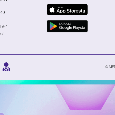
640
19-4
msä
© MED