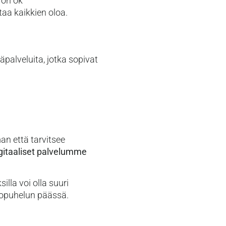
 on ok
aa kaikkien oloa.
palveluita, jotka sopivat
man että tarvitsee
gitaaliset palvelumme
illa voi olla suuri
deopuhelun päässä.