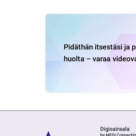
Pidäthän itsestäsi ja 
huolta – varaa videov
Digisairaala
by MEDI Connecti