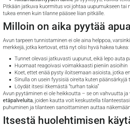
Pitkään jatkuva kuormitus voi johtaa uupumukseen tai m
tukea ennen kuin tilanne pääsee liian pitkälle.
Milloin on aika pyytää apu
Avun tarpeen tunnistaminen ei ole aina helppoa, varsinki
merkkejä, jotka kertovat, että nyt olisi hyvä hakea tukea:
Tunnet olevasi jatkuvasti uupunut, eikä lepo auta
Huomaat reagoivasi voimakkaasti pieniin asioihin
Koet, ettet enää pysty iloitsemaan asioista, jotka en
Sinulla on usein fyysisiä oireita kuten päänsärkyjä
Löydät itsesi itkemästä “turhan takia”
Avun pyytäminen ei ole heikkoutta – se on vahvuutta ja
etäpalveluita
, joiden kautta voit keskustella tilantees
puhuminen ja tilanteen sanoittaminen auttaa näkemään
Itsestä huolehtimisen käy