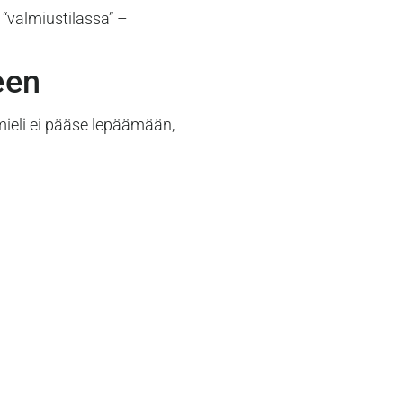
 “valmiustilassa” –
een
 mieli ei pääse lepäämään,