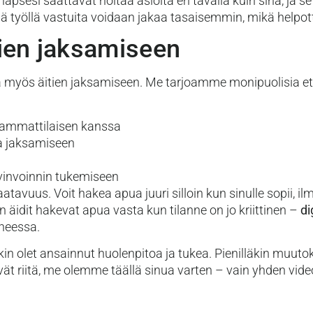
apsesi saattavat hoitaa asioita eri tavalla kuin sinä, ja se
ä työllä vastuita voidaan jakaa tasaisemmin, mikä helpott
itien jaksamiseen
a myös äitien jaksamiseen. Me tarjoamme monipuolisia etä
 ammattilaisen kanssa
ja jaksamiseen
yvinvoinnin tukemiseen
tavuus. Voit hakea apua juuri silloin kun sinulle sopii, il
 äidit hakevat apua vasta kun tilanne on jo kriittinen –
di
heessa.
kin olet ansainnut huolenpitoa ja tukea. Pienilläkin muutoks
ivät riitä, me olemme täällä sinua varten – vain yhden vi