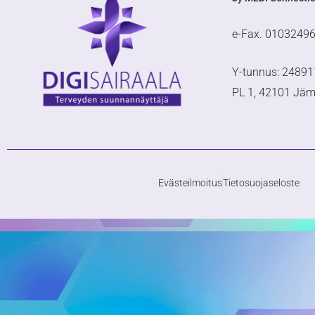
e-Fax. 0103249
Y-tunnus: 24891
PL 1, 42101 Jä
Evästeilmoitus
Tietosuojaseloste