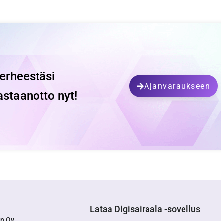
perheestäsi
Ajanvaraukseen
astaanotto nyt!
Lataa Digisairaala -sovellus
on Oy