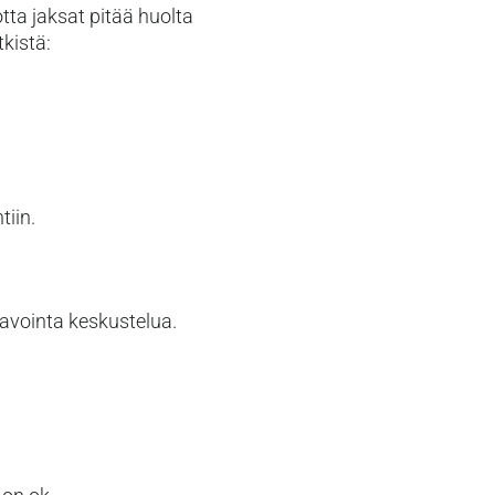
otta jaksat pitää huolta
tkistä:
tiin.
avointa keskustelua.