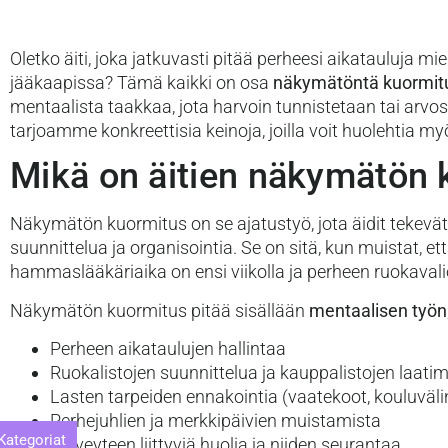
Oletko äiti, joka jatkuvasti pitää perheesi aikatauluja mi
jääkaapissa? Tämä kaikki on osa
näkymätöntä kuormit
mentaalista taakkaa, jota harvoin tunnistetaan tai arvo
tarjoamme konkreettisia keinoja, joilla voit huolehtia m
Mikä on äitien näkymätön 
Näkymätön kuormitus on se ajatustyö, jota äidit tekevät
suunnittelua ja organisointia. Se on sitä, kun muistat
hammaslääkäriaika on ensi viikolla ja perheen ruokava
Näkymätön kuormitus pitää sisällään
mentaalisen työn
Perheen aikataulujen hallintaa
Ruokalistojen suunnittelua ja kauppalistojen laatim
Lasten tarpeiden ennakointia (vaatekoot, kouluväli
Perhejuhlien ja merkkipäivien muistamista
Kategoriat
Terveyteen liittyviä huolia ja niiden seurantaa