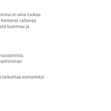
 kotona on aina ruokaa
t kantavat valtavaa
kistä kuormaa ja
 muistamista,
n, vanhimman
ä tarkoittaa esimerkiksi: