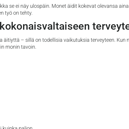
kka se ei näy ulospäin. Monet äidit kokevat olevansa aina
n työ on tehty.
kokonaisvaltaiseen terveyt
äitiyttä – sillä on todellisia vaikutuksia terveyteen. Kun
iin monin tavoin.
si kuinka paljon