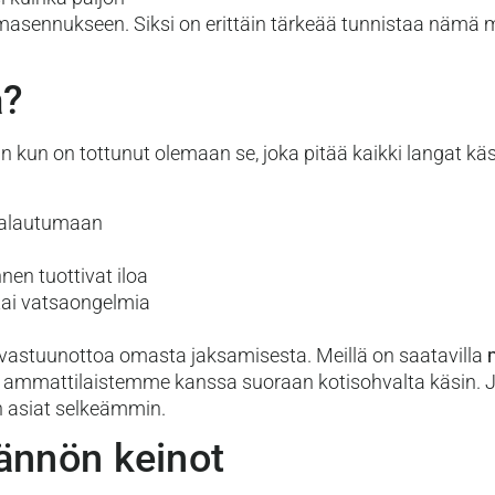
asennukseen. Siksi on erittäin tärkeää tunnistaa nämä m
a?
n kun on tottunut olemaan se, joka pitää kaikki langat käs
 palautumaan
nen tuottivat iloa
 tai vatsaongelmia
 vastuunottoa omasta jaksamisesta. Meillä on saatavilla
tasi ammattilaistemme kanssa suoraan kotisohvalta käsin. 
 asiat selkeämmin.
tännön keinot