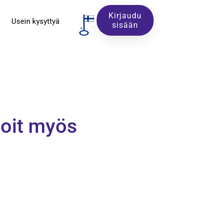
Kirjaudu
Usein kysyttyä
sisään
ioit myös