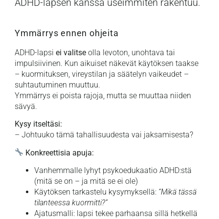
ADHD-lapsen kanssa useimmiten rakentuu.
Ymmärrys ennen ohjeita
ADHD-lapsi
ei valitse
olla levoton, unohtava tai
impulsiivinen. Kun aikuiset näkevät käytöksen taakse
– kuormituksen, vireystilan ja säätelyn vaikeudet –
suhtautuminen muuttuu.
Ymmärrys ei poista rajoja, mutta se muuttaa niiden
sävyä.
Kysy itseltäsi:
– Johtuuko tämä tahallisuudesta vai jaksamisesta?
Konkreettisia apuja:
Vanhemmalle lyhyt psykoedukaatio ADHD:stä
(mitä se on – ja mitä se ei ole)
Käytöksen tarkastelu kysymyksellä:
“Mikä tässä
tilanteessa kuormitti?”
Ajatusmalli: lapsi tekee parhaansa sillä hetkellä