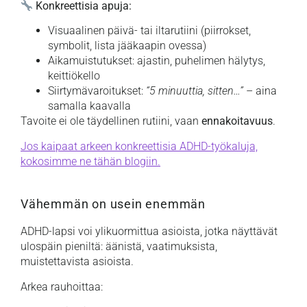
Konkreettisia apuja:
Visuaalinen päivä- tai iltarutiini (piirrokset,
symbolit, lista jääkaapin ovessa)
Aikamuistutukset: ajastin, puhelimen hälytys,
keittiökello
Siirtymävaroitukset:
“5 minuuttia, sitten…”
– aina
samalla kaavalla
Tavoite ei ole täydellinen rutiini, vaan
ennakoitavuus
.
Jos kaipaat arkeen konkreettisia ADHD-työkaluja,
kokosimme ne tähän blogiin.
Vähemmän on usein enemmän
ADHD-lapsi voi ylikuormittua asioista, jotka näyttävät
ulospäin pieniltä: äänistä, vaatimuksista,
muistettavista asioista.
Arkea rauhoittaa: