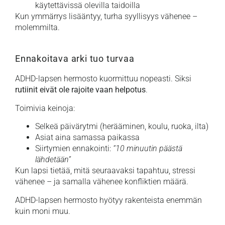
käytettävissä olevilla taidoilla
Kun ymmärrys lisääntyy, turha syyllisyys vähenee –
molemmilta.
Ennakoitava arki tuo turvaa
ADHD-lapsen hermosto kuormittuu nopeasti. Siksi
rutiinit eivät ole rajoite vaan helpotus
.
Toimivia keinoja:
Selkeä päivärytmi (herääminen, koulu, ruoka, ilta)
Asiat aina samassa paikassa
Siirtymien ennakointi:
“10 minuutin päästä
lähdetään”
Kun lapsi tietää, mitä seuraavaksi tapahtuu, stressi
vähenee – ja samalla vähenee konfliktien määrä.
ADHD-lapsen hermosto hyötyy rakenteista enemmän
kuin moni muu.