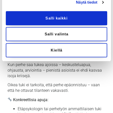
Näytä tiedot
Vanhemmalle oma keskustelutuki
Hetket, jolloin joku muu vastaa (sukulainen,
Salli kaikki
tukihenkilö, palvelu)
Luvan antaminen keskeneräiselle arjelle
Uupunut vanhempi ei ole huono – hän on väsynyt.
Salli valinta
Oikea-aikainen tuki muuttaa
Kiellä
suuntaa
Kun perhe saa tukea ajoissa – keskusteluapua,
ohjausta, arviointia – pienistä asioista ei ehdi kasvaa
isoja kriisejä.
Oikea tuki ei tarkoita, että perhe epäonnistuu – vaan
että he ottavat tilanteen vakavasti.
Konkreettisia apuja:
Etäpsykologin tai perhetyön ammattilaisen tuki