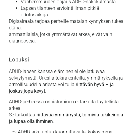
Vanhemmuuden ohjaus ADHD-näkökulmasta
Lapsen tilanteen arviointi ilman pitkiä
odotusaikoja
Digisairaala tarjoaa perheille matalan kynnyksen tukea
etänä:
ammattilaisia, jotka ymmärtävät arkea, eivät vain
diagnooseja.
Lopuksi
ADHD-lapsen kanssa eläminen ei ole jatkuvaa
selviytymistä. Oikeilla tukirakenteilla, ymmärryksellä ja
armollisuudella arjesta voi tulla
riittävän hyvä – ja
joskus jopa kevyt
.
ADHD-perheessä onnistuminen ei tarkoita täydellistä
arkea.
Se tarkoittaa
riittävää ymmärrystä, toimivia tukikeinoja
ja lupaa olla ihminen
.
Jos ADHD-arki tuntuu kuormittavalta, kokosimme