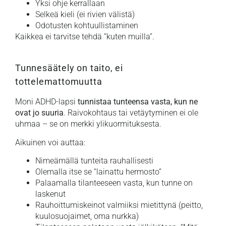
Yksi ohje kerrallaan
Selkeä kieli (ei rivien välistä)
Odotusten kohtuullistaminen
Kaikkea ei tarvitse tehdä “kuten muilla”.
Tunnesäätely on taito, ei
tottelemattomuutta
Moni ADHD-lapsi
tunnistaa tunteensa vasta, kun ne
ovat jo suuria
. Raivokohtaus tai vetäytyminen ei ole
uhmaa – se on merkki ylikuormituksesta.
Aikuinen voi auttaa:
Nimeämällä tunteita rauhallisesti
Olemalla itse se “lainattu hermosto”
Palaamalla tilanteeseen vasta, kun tunne on
laskenut
Rauhoittumiskeinot valmiiksi mietittynä (peitto,
kuulosuojaimet, oma nurkka)