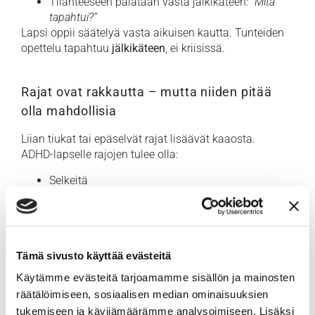
Tilanteeseen palataan vasta jälkikäteen:
“Mitä
tapahtui?”
Lapsi oppii säätelyä vasta aikuisen kautta. Tunteiden
opettelu tapahtuu
jälkikäteen
, ei kriisissä.
Rajat ovat rakkautta – mutta niiden pitää
olla mahdollisia
Liian tiukat tai epäselvät rajat lisäävät kaaosta.
ADHD-lapselle rajojen tulee olla:
Selkeitä
Ennakoitavia
Johdonmukaisia
Muuttuvat tai epärealistiset rajat lisäävät
turvattomuutta. Parempi yksi toimiva sääntö kuin
Tämä sivusto käyttää evästeitä
kymmenen, joita kukaan ei jaksa noudattaa.
Käytämme evästeitä tarjoamamme sisällön ja mainosten
Konkreettisia apuja:
räätälöimiseen, sosiaalisen median ominaisuuksien
2–3 tärkeintä sääntöä kerrallaan
tukemiseen ja kävijämäärämme analysoimiseen. Lisäksi