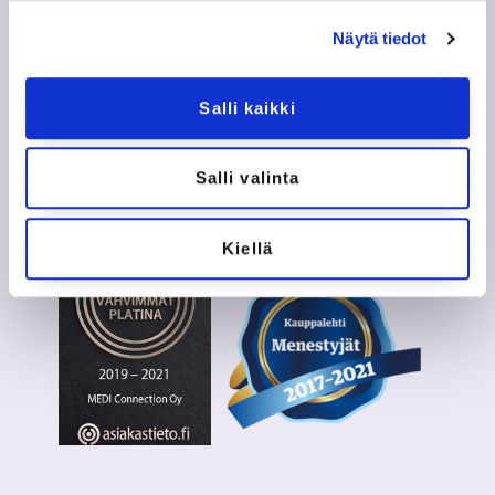
Näytä tiedot
Salli kaikki
Seuraa meitä somessa
Salli valinta
Kiellä