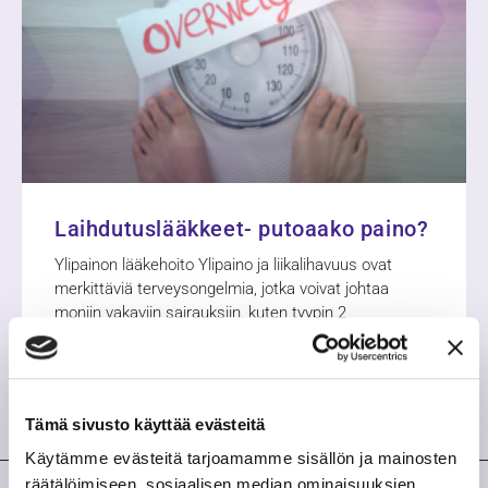
Laihdutuslääkkeet- putoaako paino?
Ylipainon lääkehoito Ylipaino ja liikalihavuus ovat
merkittäviä terveysongelmia, jotka voivat johtaa
moniin vakaviin sairauksiin, kuten tyypin 2
diabetekseen, sydän- ja verisuonitauteihin sekä tuki-
ja liikuntaelinten
Tämä sivusto käyttää evästeitä
Käytämme evästeitä tarjoamamme sisällön ja mainosten
räätälöimiseen, sosiaalisen median ominaisuuksien