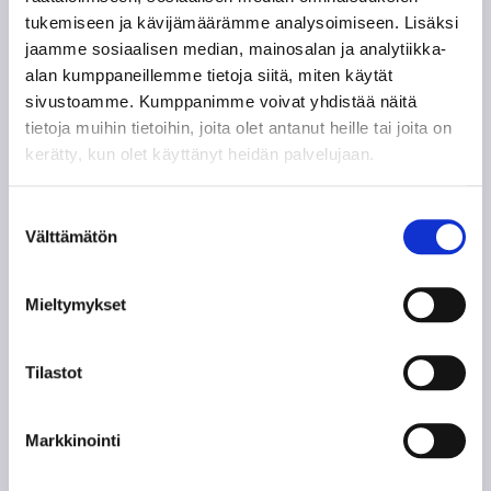
tukemiseen ja kävijämäärämme analysoimiseen. Lisäksi
jaamme sosiaalisen median, mainosalan ja analytiikka-
alan kumppaneillemme tietoja siitä, miten käytät
sivustoamme. Kumppanimme voivat yhdistää näitä
tietoja muihin tietoihin, joita olet antanut heille tai joita on
kerätty, kun olet käyttänyt heidän palvelujaan.
Digisairaala
Suostumuksen
by MEDI Connection Oy
Välttämätön
valinta
e-Fax. 0103249640
Mieltymykset
Y-tunnus: 2489119-4
PL 1, 42101 Jämsä
Tilastot
Lataa Digisairaala -sovellus
Markkinointi