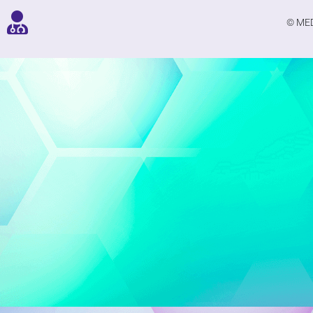
© MED