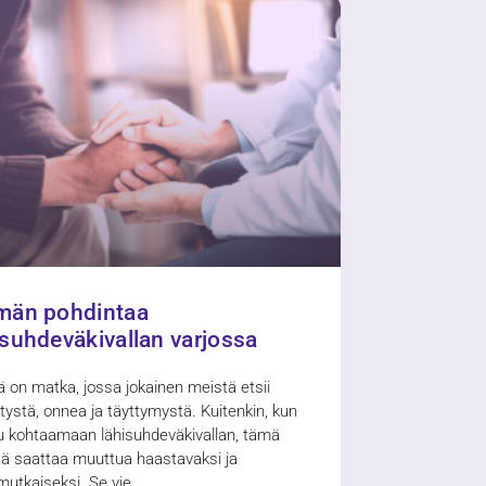
män pohdintaa
isuhdeväkivallan varjossa
 on matka, jossa jokainen meistä etsii
tystä, onnea ja täyttymystä. Kuitenkin, kun
u kohtaamaan lähisuhdeväkivallan, tämä
tä saattaa muuttua haastavaksi ja
utkaiseksi. Se vie