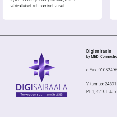
syventämään ymmärrystä siitä, miten
väkivaltaiset kohtaamiset voivat
Digisairaala
by MEDI Connecti
e-Fax. 0103249
Y-tunnus: 24891
PL 1, 42101 Jä