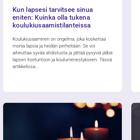
Kun lapsesi tarvitsee sinua
eniten: Kuinka olla tukena
koulukiusaamistilanteissa
Koulukiusaaminen on ongelma, joka koskettaa
monia lapsia ja heidän perheitään. Se voi
aiheuttaa syvää ahdistusta ja jättää pysyviä jälkiä
lapsen itsetuntoon ja koulumenestykseen. Tässä
artikkelissa