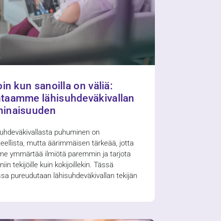
oin kun sanoilla on väliä:
taamme lähisuhdeväkivallan
inaisuuden
uhdeväkivallasta puhuminen on
eellista, mutta äärimmäisen tärkeää, jotta
e ymmärtää ilmiötä paremmin ja tarjota
iin tekijöille kuin kokijoillekin. Tässä
ssa pureudutaan lähisuhdeväkivallan tekijän