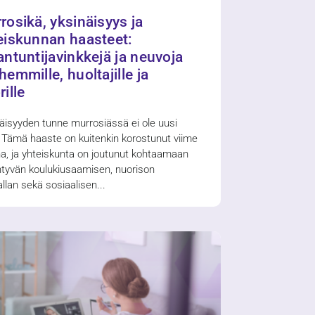
rosikä, yksinäisyys ja
eiskunnan haasteet:
antuntijavinkkejä ja neuvoja
hemmille, huoltajille ja
ille
äisyyden tunne murrosiässä ei ole uusi
. Tämä haaste on kuitenkin korostunut viime
na, ja yhteiskunta on joutunut kohtaamaan
ntyvän koulukiusaamisen, nuorison
allan sekä sosiaalisen