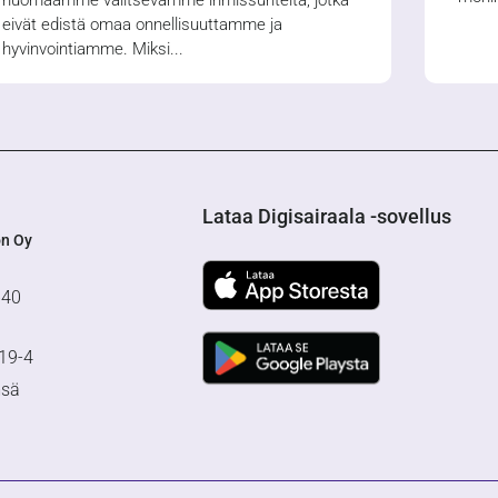
huomaamme valitsevamme ihmissuhteita, jotka
eivät edistä omaa onnellisuuttamme ja
hyvinvointiamme. Miksi
Lataa Digisairaala -sovellus
on Oy
640
19-4
msä