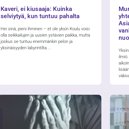
Kaveri, ei kiusaaja: Kuinka
Mur
selviytyä, kun tuntuu pahalta
yht
Asi
Hei sinä, pieni ihminen – et ole yksin Koulu voisi
van
olla seikkailujen ja uusien ystävien paikka, mutta
nuor
joskus se tuntuu enemmänkin pelon ja
yksinäisyyden labyrintilta.
Yksin
ilmiö
aikoi
lisää
väkiv