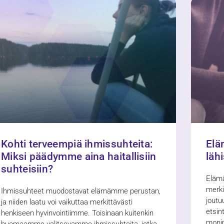
Kohti terveempiä ihmissuhteita:
Elä
Miksi päädymme aina haitallisiin
läh
suhteisiin?
Elämä
merki
Ihmissuhteet muodostavat elämämme perustan,
joutu
ja niiden laatu voi vaikuttaa merkittävästi
etsin
henkiseen hyvinvointiimme. Toisinaan kuitenkin
monim