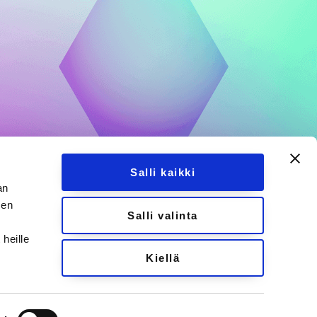
Salli kaikki
an
sen
Salli valinta
heille
Kiellä