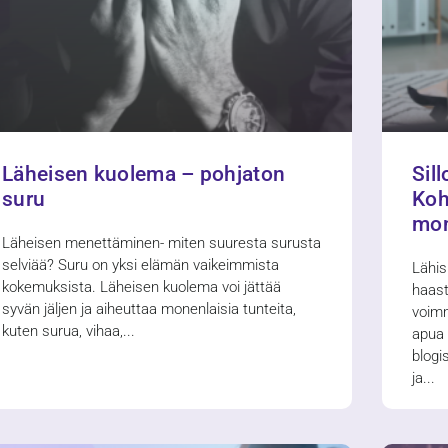
Läheisen kuolema – pohjaton
Sill
suru
Koh
mon
Läheisen menettäminen- miten suuresta surusta
selviää? Suru on yksi elämän vaikeimmista
Lähis
kokemuksista. Läheisen kuolema voi jättää
haast
syvän jäljen ja aiheuttaa monenlaisia tunteita,
voimm
kuten surua, vihaa,
apua n
blogi
ja