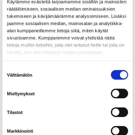
Käytämme evästeitä tarjoamamme sisällön ja mainosten
3. Käytä viilentäviä hoitotuotteita
räätälöimiseen, sosiaalisen median ominaisuuksien
Viilentävät hoitotuotteet, kuten aloe vera -geeli tai
tukemiseen ja kävijämäärämme analysoimiseen. Lisäksi
hydrokortisonivoide, voivat tarjota välitöntä helpotusta
jaamme sosiaalisen median, mainosalan ja analytiikka-
kutinaan ja punoitukseen.
alan kumppaneillemme tietoja siitä, miten käytät
sivustoamme. Kumppanimme voivat yhdistää näitä
4. Ota huomioon elämäntapavalinna
t
allergisten iho-
tietoja muihin tietoihin, joita olet antanut heille tai joita on
oireiden lievittämisessä
kerätty, kun olet käyttänyt heidän palvelujaan.
Ruokavalion ja elämäntapojen vaikutus ihoon ei ole
vähäinen. Terveelliset elämäntavat, kuten terveellinen
Suostumuksen
ruokavalio, riittävä uni ja stressinhallinta, voivat
Välttämätön
valinta
edistää ihon terveyttä sisältäpäin. Veden juomisen
merkitystä ei koskaan korosteta liikaa.
Mieltymykset
5. Konsultoi ammattilaista tarvittaessa
Jos iho-oireet eivät helpota tai ne pahenevat, on
tärkeää konsultoida lääkäriä tai ihotautilääkäriä.
Tilastot
Digisairaalassa voidaan katsoa iho-oireiden tilannetta
etävastaanotolla sekä kirjoittaa tarvittavat reseptit iho-
Markkinointi
oireiden hoitoon.