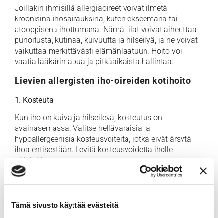
Joillakin ihmisillä allergiaoireet voivat ilmetä
kroonisina ihosairauksina, kuten ekseemana tai
atooppisena ihottumana. Nämä tilat voivat aiheuttaa
punoitusta, kutinaa, kuivuutta ja hilseilyä, ja ne voivat
vaikuttaa merkittävästi elämänlaatuun. Hoito voi
vaatia lääkärin apua ja pitkäaikaista hallintaa.
Lievien allergisten iho-oireiden kotihoito
1. Kosteuta
Kun iho on kuiva ja hilseilevä, kosteutus on
avainasemassa. Valitse hellävaraisia ja
hypoallergeenisia kosteusvoiteita, jotka eivät ärsytä
ihoa entisestään. Levitä kosteusvoidetta iholle
päivittäin
2. Vältä ärsyttäviä aineita
Ihoa ärsyttäviä aineita voi olla tietty kosmetiikkatuote,
Tämä sivusto käyttää evästeitä
pesuaine tai jokin ruoka-aine.