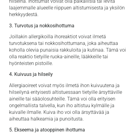
hilseinä. Ihottumat voivat olla paikallisia tai levitä
laajemmalle alueelle riippuen altistumisesta ja yksilön
herkkyydestä.
3. Turvotus ja nokkosihottuma
Joillakin allergikoilla ihoreaktiot voivat ilmetä
turvotuksena tai nokkosihottumana, joka aiheuttaa
koholla olevia punaisia rakkuloita ja kutinaa. Tämä voi
olla reaktio tietyille ruoka-aineille, lääkkeille tai
hyönteisten pistoille.
4. Kuivuus ja hilseily
Allergiaoireet voivat myös ilmetä ihon kuivuutena ja
hilseilynä erityisesti altistuessaan tietyille ärsyttäville
aineille tai sääolosuhteille. Tämä voi olla erityisen
ongelmallista talvella, kun iho altistuu kylmälle ja
kuivalle ilmalle. Kuiva iho voi olla ärsyttävää ja
aiheuttaa halkeamia ja punoitusta.
5. Ekseema ja atooppinen ihottuma