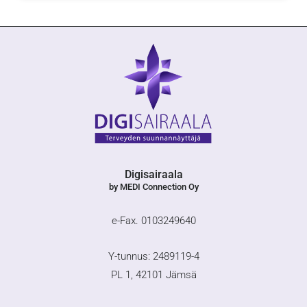
Digisairaala
by MEDI Connection Oy
e-Fax. 0103249640
Y-tunnus: 2489119-4
PL 1, 42101 Jämsä