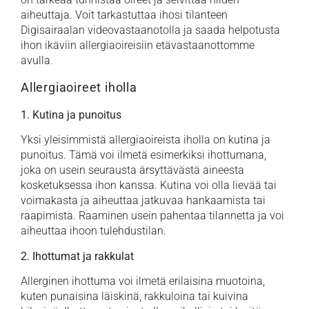
aiheuttaja. Voit tarkastuttaa ihosi tilanteen
Digisairaalan videovastaanotolla ja saada helpotusta
ihon ikäviin allergiaoireisiin etävastaanottomme
avulla.
Allergiaoireet iholla
1. Kutina ja punoitus
Yksi yleisimmistä allergiaoireista iholla on kutina ja
punoitus. Tämä voi ilmetä esimerkiksi ihottumana,
joka on usein seurausta ärsyttävästä aineesta
kosketuksessa ihon kanssa. Kutina voi olla lievää tai
voimakasta ja aiheuttaa jatkuvaa hankaamista tai
raapimista. Raaminen usein pahentaa tilannetta ja voi
aiheuttaa ihoon tulehdustilan.
2. Ihottumat ja rakkulat
Allerginen ihottuma voi ilmetä erilaisina muotoina,
kuten punaisina läiskinä, rakkuloina tai kuivina