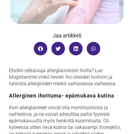
Jaa artikkeli
Etsitkö ratkaisuja allergiaoireisiin iholla? Lue
blogistamme vinkit lievien iho-oireiden hoitoon ja
tunnista allergioiden merkit varhaisessa vaiheessa.
Allerginen ihottuma- epämukava kutina
Ihon allergiaoireet voivat olla monimuotoisia ja
vaihtelevia, ja ne voivat aiheuttaa paitsi fyysistä
epämukavuutta myös henkistä kuormitusta. Oli
kyseessä sitten lievä kutina tai vakavampi ihoreaktio,
on tärkeää tunnistaa oireet ja selvittää niiden