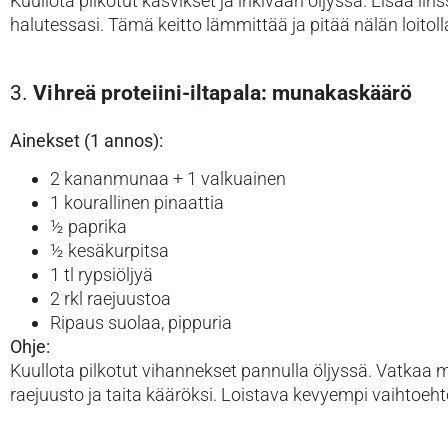
Kuullota pilkotut kasvikset ja inkivääri öljyssä. Lisää li
halutessasi. Tämä keitto lämmittää ja pitää nälän loitoll
3.
Vihreä proteiini-iltapala: munakaskäärö
Ainekset (1 annos):
2 kananmunaa + 1 valkuainen
1 kourallinen pinaattia
½ paprika
½ kesäkurpitsa
1 tl rypsiöljyä
2 rkl raejuustoa
Ripaus suolaa, pippuria
Ohje:
Kuullota pilkotut vihannekset pannulla öljyssä. Vatkaa 
raejuusto ja taita kääröksi. Loistava kevyempi vaihtoehto i