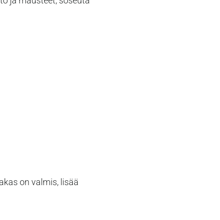
aito ja mausteet, soseuta
akas on valmis, lisää