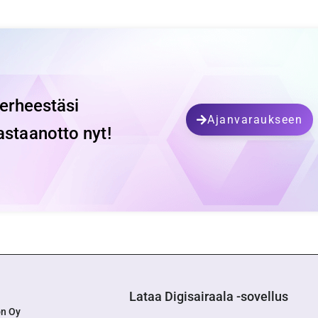
perheestäsi
Ajanvaraukseen
astaanotto nyt!
Lataa Digisairaala -sovellus
on Oy