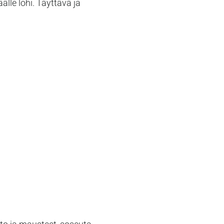
älle lohi. Täyttävä ja