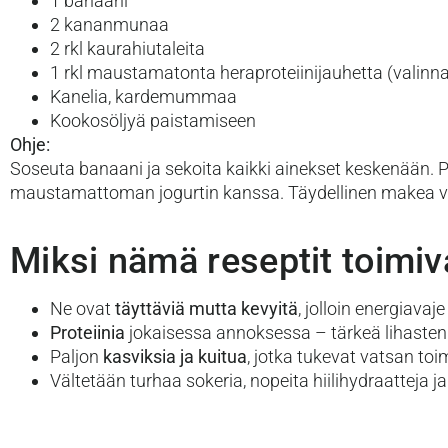
1 banaani
2 kananmunaa
2 rkl kaurahiutaleita
1 rkl maustamatonta heraproteiinijauhetta (valinn
Kanelia, kardemummaa
Kookosöljyä paistamiseen
Ohje:
Soseuta banaani ja sekoita kaikki ainekset keskenään. P
maustamattoman jogurtin kanssa. Täydellinen makea vai
Miksi nämä reseptit toimiv
Ne ovat
täyttäviä mutta kevyitä
, jolloin energiavaj
Proteiinia
jokaisessa annoksessa – tärkeä lihasten 
Paljon
kasviksia ja kuitua
, jotka tukevat vatsan to
Vältetään turhaa sokeria, nopeita hiilihydraatteja ja 