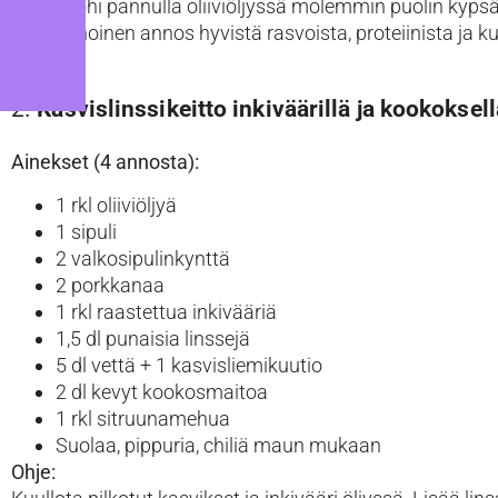
Paista lohi pannulla oliiviöljyssä molemmin puolin kypsäk
tasapainoinen annos hyvistä rasvoista, proteiinista ja ku
2.
Kasvislinssikeitto inkiväärillä ja kookoksell
Ainekset (4 annosta):
1 rkl oliiviöljyä
1 sipuli
2 valkosipulinkynttä
2 porkkanaa
1 rkl raastettua inkivääriä
1,5 dl punaisia linssejä
5 dl vettä + 1 kasvisliemikuutio
2 dl kevyt kookosmaitoa
1 rkl sitruunamehua
Suolaa, pippuria, chiliä maun mukaan
Ohje: