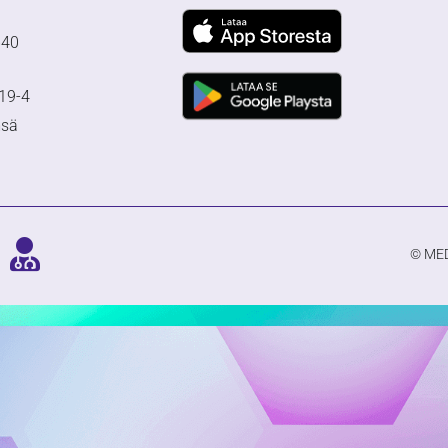
640
19-4
msä
© MED