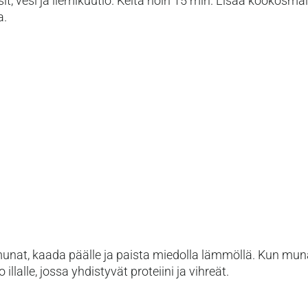
nssit, vesi ja liemikuutio. Keitä noin 15 min. Lisää kookosm
a.
munat, kaada päälle ja paista miedolla lämmöllä. Kun mun
llalle, jossa yhdistyvät proteiini ja vihreät.