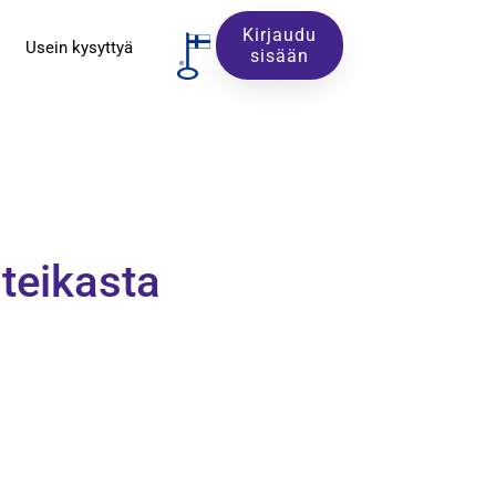
Kirjaudu
Usein kysyttyä
sisään
nteikasta