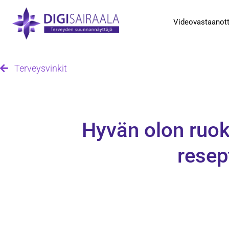
Videovastaanot
Terveysvinkit
Hyvän olon ruoka
resep