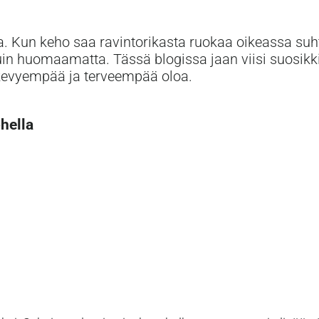
ita. Kun keho saa ravintorikasta ruokaa oikeassa suh
uin huomaamatta. Tässä blogissa jaan viisi suosikki
 kevyempää ja terveempää oloa.
ohella