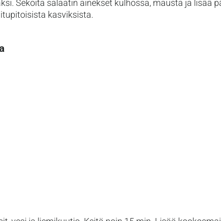
si. Sekoita salaatin ainekset kulhossa, mausta ja lisää pä
itupitoisista kasviksista.
a