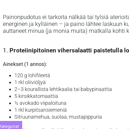
Painonpudotus ei tarkoita nälkää tai tylsiä aterio
energinen ja kylläinen – ja paino lähtee laskuun k
auttaneet minua (ja monia muita) matkalla kohti
1.
Proteiinipitoinen vihersalaatti paistetulla l
Ainekset (1 annos):
120 g lohifileetä
1 rkl oliiviöljyä
2–3 kourallista lehtikaalia tai babypinaattia
5 kirsikkatomaattia
½ avokado viipaloituna
1 rkl kurpitsansiemeniä
Sitruunamehua, suolaa, mustapippuria
Ohje:
Kategoriat