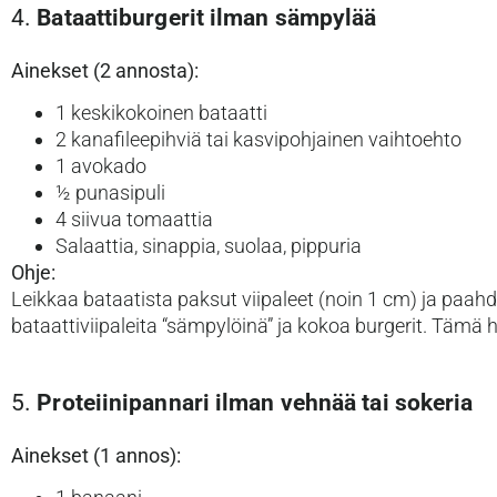
4.
Bataattiburgerit ilman sämpylää
Ainekset (2 annosta):
1 keskikokoinen bataatti
2 kanafileepihviä tai kasvipohjainen vaihtoehto
1 avokado
½ punasipuli
4 siivua tomaattia
Salaattia, sinappia, suolaa, pippuria
Ohje:
Leikkaa bataatista paksut viipaleet (noin 1 cm) ja paahd
bataattiviipaleita “sämpylöinä” ja kokoa burgerit. Tämä 
5.
Proteiinipannari ilman vehnää tai sokeria
Ainekset (1 annos):