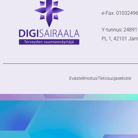
e-Fax. 0103249
Y-tunnus: 24891
PL 1, 42101 Jä
Evästeilmoitus
Tietosuojaseloste