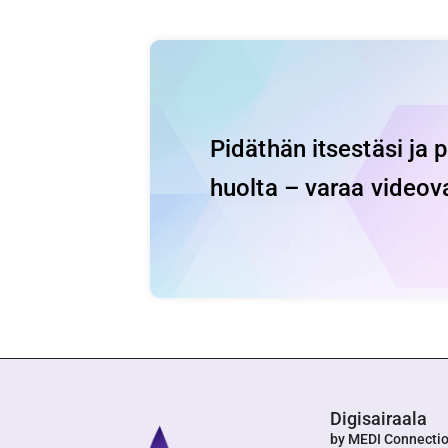
Pidäthän itsestäsi ja 
huolta – varaa videov
Digisairaala
by MEDI Connecti