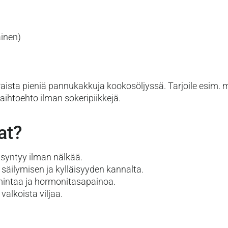
ainen)
aista pieniä pannukakkuja kookosöljyssä. Tarjoile esim. m
htoehto ilman sokeripiikkejä.
at?
e syntyy ilman nälkää.
säilymisen ja kylläisyyden kannalta.
imintaa ja hormonitasapainoa.
valkoista viljaa.