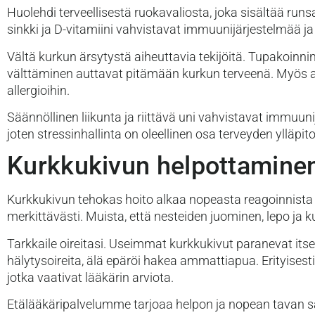
Huolehdi terveellisestä ruokavaliosta, joka sisältää runsa
sinkki ja D-vitamiini vahvistavat immuunijärjestelmää ja
Vältä kurkun ärsytystä aiheuttavia tekijöitä. Tupakoinn
välttäminen auttavat pitämään kurkun terveenä. Myös all
allergioihin.
Säännöllinen liikunta ja riittävä uni vahvistavat immuu
joten stressinhallinta on oleellinen osa terveyden ylläpit
Kurkkukivun helpottaminen
Kurkkukivun tehokas hoito alkaa nopeasta reagoinnista e
merkittävästi. Muista, että nesteiden juominen, lepo ja 
Tarkkaile oireitasi. Useimmat kurkkukivut paranevat itse
hälytysoireita, älä epäröi hakea ammattiapua. Erityises
jotka vaativat lääkärin arviota.
Etälääkäripalvelumme tarjoaa helpon ja nopean tavan s