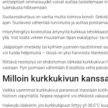
antiseptiset ominaisuudet voivat auttaa taistelemaan in
tulehdusta hillitsemään.
Suolavesikurlaus on vanha mutta toimiva konsti. Sekoita
ajan. Suolavesi vähentää turvotusta ja auttaa poistama
Höyryhengitys kosteuttaa ärtynyttä kurkkua tehokkaas
yllä. Voit lisätä veteen muutaman tipan eukalyptus- tai
Jääpalojen imeskely tai kylmien juomien nauttiminen 
voi tuoda helpotusta – tässä on yksi harvoista tilanteista
Riittävä nesteytys on ehdottoman tärkeää kurkkukivun ho
vastaan. Pyri juomaan vähintään 8 lasillista vettä päiväss
Milloin kurkkukivun kanssa
Vaikka useimmat kurkkukivut paranevat itsestään kotihoi
hoitoon viipymättä. Nopea reagointi voi ehkäistä vakav
Hakeudu lääkäriin, jos kurkkukipuun liittyy yli 38,5°C ku