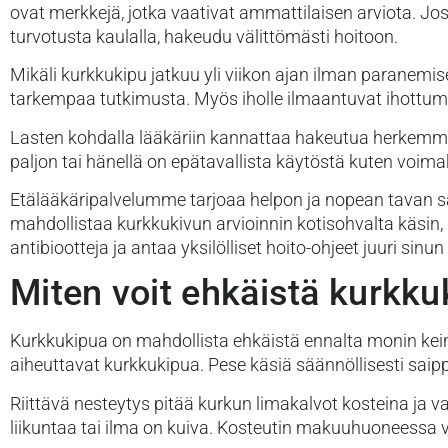
ovat merkkejä, jotka vaativat ammattilaisen arviota. Jos
turvotusta kaulalla, hakeudu välittömästi hoitoon.
Mikäli kurkkukipu jatkuu yli viikon ajan ilman paranemis
tarkempaa tutkimusta. Myös iholle ilmaantuvat ihottum
Lasten kohdalla lääkäriin kannattaa hakeutua herkemmin, 
paljon tai hänellä on epätavallista käytöstä kuten voima
Etälääkäripalvelumme tarjoaa helpon ja nopean tavan s
mahdollistaa kurkkukivun arvioinnin kotisohvalta käsin,
antibiootteja ja antaa yksilölliset hoito-ohjeet juuri sinun
Miten voit ehkäistä kurkku
Kurkkukipua on mahdollista ehkäistä ennalta monin kei
aiheuttavat kurkkukipua. Pese käsiä säännöllisesti saippu
Riittävä nesteytys pitää kurkun limakalvot kosteina ja 
liikuntaa tai ilma on kuiva. Kosteutin makuuhuoneessa vo