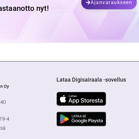
Ajanvaraukseen
astaanotto nyt!
Lataa Digisairaala -sovellus
on Oy
640
19-4
msä