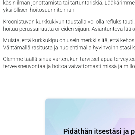
käsin ilman jonottamista tai tartuntariskiä. Lääkärimme 
yksilöllisen hoitosuunnitelman.
Kroonistuvan kurkkukivun taustalla voi olla refluksitauti
hoitaa perussairautta oireiden sijaan. Asiantunteva lää
Muista, että kurkkukipu on usein merkki siitä, että kehosi 
Välttämällä rasitusta ja huolehtimalla hyvinvoinnistasi
Olemme täällä sinua varten, kun tarvitset apua terveyte
terveysneuvontaa ja hoitoa vaivattomasti missä ja mill
Pidäthän itsestäsi ja 