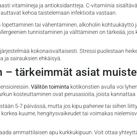
asti vitamiineja ja antioksidantteja. C-vitamiinia sisältäv
 auttavat kehoa taistelemaan infektioita vastaan.
in lopettaminen tai vähentäminen, alkoholin kohtuukäyttö 
ergeenien tunnistaminen ja välttäminen on tärkeää, jos ku
nijärjestelmää kokonaisvaltaisesti. Stressi puolestaan hei
oa ja sairauksien ehkäisyä.
 – tärkeimmät asiat muiste
nsioireisiin.
Välitön toiminta
kotikonstien avulla voi lyhe
kurkun kosteuttaminen ovat perusasioita, joista kannattaa 
stään 5-7 päivässä, mutta jos kipu pahenee tai siihen liit
ti korkea kuume, hengitysvaikeudet tai voimakas nielemis
aada ammattilaisen apu kurkkukipuun. Voit ottaa yhteyt