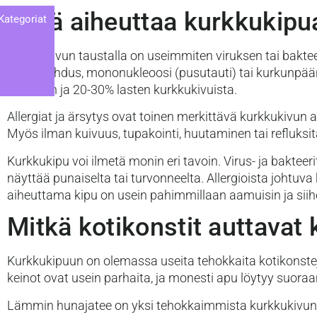
Mikä aiheuttaa kurkkukipua
Kategoriat
Kurkkukivun taustalla on useimmiten viruksen tai bakte
nielutulehdus, mononukleoosi (pusutauti) tai kurkunpään
aikuisten ja 20-30% lasten kurkkukivuista.
Allergiat ja ärsytys ovat toinen merkittävä kurkkukivun a
Myös ilman kuivuus, tupakointi, huutaminen tai refluksi
Kurkkukipu voi ilmetä monin eri tavoin. Virus- ja baktee
näyttää punaiselta tai turvonneelta. Allergioista johtuva k
aiheuttama kipu on usein pahimmillaan aamuisin ja siihe
Mitkä kotikonstit auttava
Kurkkukipuun on olemassa useita tehokkaita kotikonstej
keinot ovat usein parhaita, ja monesti apu löytyy suoraan
Lämmin hunajatee on yksi tehokkaimmista kurkkukivun l