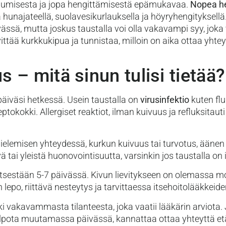
puhumisesta ja jopa hengittämisestä epämukavaa.
Nopea h
lä hunajateellä, suolavesikurlauksella ja höyryhengityksel
sä, mutta joskus taustalla voi olla vakavampi syy, joka v
ttää kurkkukipua ja tunnistaa, milloin on aika ottaa yhte
 – mitä sinun tulisi tietää?
 päiväsi hetkessä. Usein taustalla on
virusinfektio
kuten flu
ptokokki. Allergiset reaktiot, ilman kuivuus ja refluksitau
nielemisen yhteydessä, kurkun kuivuus tai turvotus, äänen
tai yleistä huonovointisuutta, varsinkin jos taustalla on i
tsestään 5-7 päivässä. Kivun lievitykseen on olemassa mo
po, riittävä nesteytys ja tarvittaessa itsehoitolääkkeide
i vakavammasta tilanteesta, joka vaatii lääkärin arviota. 
ät helpota muutamassa päivässä, kannattaa ottaa yhteyttä e