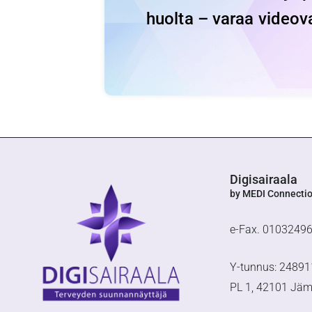
huolta – varaa videov
Digisairaala
by MEDI Connecti
e-Fax. 0103249
Y-tunnus: 24891
PL 1, 42101 Jä