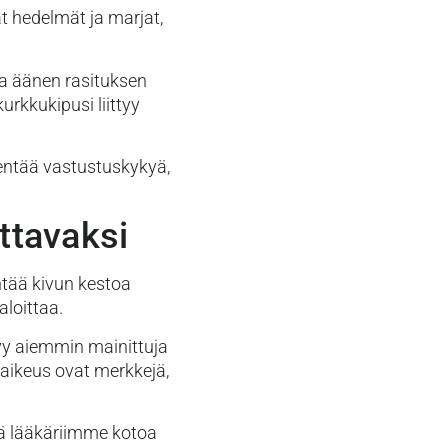
ät hedelmät ja marjat,
ja äänen rasituksen
rkkukipusi liittyy
kentää vastustuskykyä,
ttavaksi
ntää kivun kestoa
aloittaa.
tyy aiemmin mainittuja
vaikeus ovat merkkejä,
tä lääkäriimme kotoa