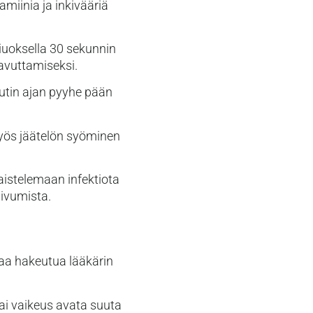
miinia ja inkivääriä
liuoksella 30 sekunnin
avuttamiseksi.
utin ajan pyyhe pään
yös jäätelön syöminen
aistelemaan infektiota
uivumista.
taa hakeutua lääkärin
tai vaikeus avata suuta