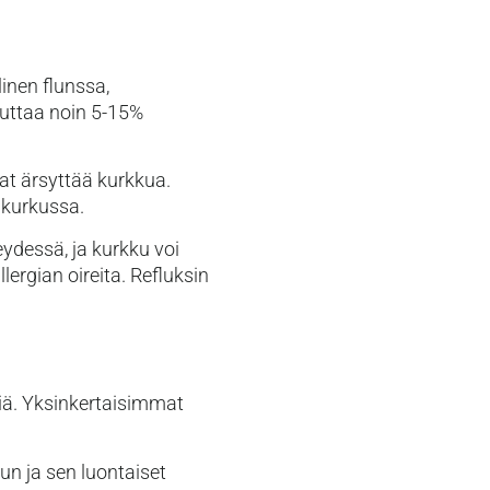
inen flunssa,
euttaa noin 5-15%
vat ärsyttää kurkkua.
 kurkussa.
eydessä, ja kurkku voi
llergian oireita. Refluksin
iä. Yksinkertaisimmat
n ja sen luontaiset