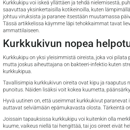
Kurkkukipu voi iskeä yllättäen ja tehdä nielemisestä, 
saavuttaa yksinkertaisilla kotikeinoilla, kuten lämpimäl
johtuu viruksista ja paranee itsestään muutamassa päiväs
Tässä artikkelissa käymme läpi tehokkaimmat tavat lievi
ammattilaiseen.
Kurkkukivun nopea helpotus
Kurkkukipu on yksi yleisimmistä oireista, joka voi pilata
mutta joskus aiheuttajana on bakteeri-infektio kuten stre
kurkkukipua.
Tavallisimpia kurkkukivun oireita ovat kipu ja raaputus 
punoitus. Näiden lisäksi voit kokea kuumetta, päänsärkyä 
Hyvä uutinen on, että useimmat kurkkukivut paranevat i
auttavat selviämään epämukavasta olosta. Tärkeintä on le
Joissain tapauksissa kurkkukipu voi kuitenkin olla merkk
kuume, vaikeus niellä tai hengittää, tai jos oireet eiv