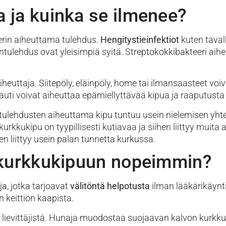
 ja kuinka se ilmenee?
erin aiheuttama tulehdus.
Hengitystieinfektiot
kuten tavall
tulehdus ovat yleisimpiä syitä. Streptokokkibakteeri aih
iheuttaja. Siitepöly, eläinpöly, home tai ilmansaasteet voi
tauti voivat aiheuttaa epämiellyttävää kipua ja raaputusta
ritulehdusten aiheuttama kipu tuntuu usein nielemisen yht
urkkukipu on tyypillisesti kutiavaa ja siihen liittyy muita a
n liittyy usein palan tunnetta kurkussa.
t kurkkukipuun nopeimmin?
a, jotka tarjoavat
välitöntä helpotusta
ilman lääkärikäynt
 keittiön kaapista.
ievittäjistä. Hunaja muodostaa suojaavan kalvon kurkkuu