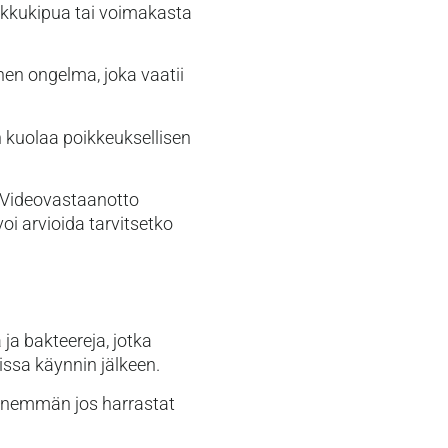
urkkukipua tai voimakasta
nen ongelma, joka vaatii
n kuolaa poikkeuksellisen
. Videovastaanotto
oi arvioida tarvitsetko
ja bakteereja, jotka
oissa käynnin jälkeen.
, enemmän jos harrastat