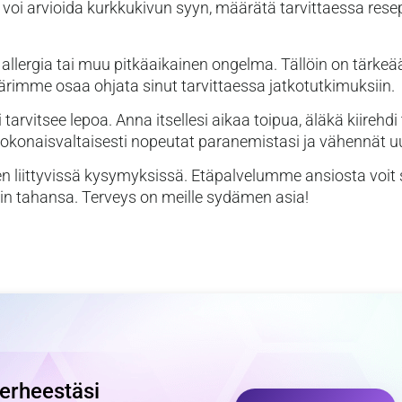
voi arvioida kurkkukivun syyn, määrätä tarvittaessa resep
, allergia tai muu pitkäaikainen ongelma. Tällöin on tärkeä
kärimme osaa ohjata sinut tarvittaessa jatkotutkimuksiin.
tarvitsee lepoa. Anna itsellesi aikaa toipua, äläkä kiirehdi
 kokonaisvaltaisesti nopeutat paranemistasi ja vähennät u
en liittyvissä kysymyksissä. Etäpalvelumme ansiosta voit
oin tahansa. Terveys on meille sydämen asia!
perheestäsi