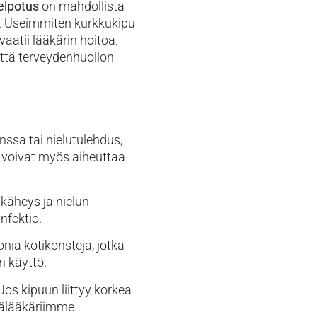
elpotus
on mahdollista
lä. Useimmiten kurkkukipu
aatii lääkärin hoitoa.
yttä terveydenhuollon
nssa tai nielutulehdus,
ti voivat myös aiheuttaa
 käheys ja nielun
nfektio.
nia kotikonsteja, jotka
n käyttö.
Jos kipuun liittyy korkea
tälääkäriimme.