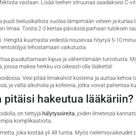
fektiota vastaan. Lisää teehen sitruunaa saadaksesi C-vita
 puoli teelusikallista suolaa lämpimään veteen ja kurlaa 
an limaa. Toista 2-3 kertaa päivässä parhaan tuloksen sa
ti. Hengitä kuumasta vedestä nousevaa höyryä 5-10 minu
 mentoliöljyä tehostamaan vaikutusta.
auttaa puuduttamaan kipua ja vähentämään turvotusta. M
, joissa makea herkku voi oikeasti olla lääkettä!
idossa. Vesi pitää limakalvot kosteina ja auttaa kehoa t
ä, ja vältä alkoholia ja kofeiinia, jotka voivat pahentaa k
 pitäisi hakeutua lääkäriin?
dolla, on tiettyjä
hälytysoireita
, joiden ilmetessä kannat
ampia komplikaatioita.
umetta, joka kestää yli 48 tuntia. Myös nielemisvaikeudet 