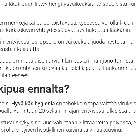
 kurkkukipuun liittyy hengitysvaikeuksia, toispuoleista k
en merkkejä tai palaa toistuvasti, kyseessä voi olla krooni
at kurkkukivun yhteydessä ovat syy hakeutua lääkäriin.
erityisesti jos lapsella on vaikeuksia juoda nesteitä, hä
kasta itkuisuutta.
aada ammattilaisen arvio tilanteesta ilman jonottamista
 mikä on erityisen kätevää kun olet kipeänä. Lääkärimme v
 tilanteeseesi.
kipua ennalta?
noin.
Hyvä käsihygienia
on tehokkain tapa välttää viruksia 
alla vähintään 20 sekunnin ajan, erityisesti julkisissa til
vastustuskykyisinä. Juo vähintään 2 litraa vettä päivässä
i olla erityisen hyödyllinen kuivina talvikuukausina.