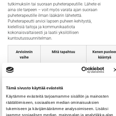
tutkimuksiin tai suoraan puheterapeutille. Lähete ei
aina ole tarpeen – voit myös varata ajan suoraan
puheterapeutille ilman lääkärin lähetettä.
Puheterapeutti arvioi lapsen puheen kehitystä,
kielellisiä taitoja ja kommunikaatiota
kokonaisvaltaisesti ja laatii yksilöllisen
kuntoutussuunnitelman.
Arvioinnin
Mitä tapahtuu
Kenen puolee
vaihe
kääntyä
Ensimmäinen
Huolen ilmaiseminen,
Neuvola,
huoli
alkukartoitus
perhelääkäri tai
meidän
etälääkärimme
Tämä sivusto käyttää evästeitä
Käytämme evästeitä tarjoamamme sisällön ja mainosten
Kielellisten
Kokonaisvaltainen
Puheterapeutti
räätälöimiseen, sosiaalisen median ominaisuuksien
taitojen
puheen ja kielen
tukemiseen ja kävijämäärämme analysoimiseen. Lisäksi
arviointi
arviointi
jaamme sosiaalisen median, mainosalan ja analytiikka-alan