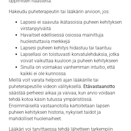
oppimisen haasteita.
Hakeudu puheterapeutin tai lääkärin arvioon, jos:
Lapsesi ei saavuta ikätasoisia puheen kehityksen
virstanpylväitä
Havaitset edellisessä osiossa mainittuja
huolestuttavia merkkejä
Lapsesi puheen kehitys hidastuu tai taantuu
Lapsellasi on toistuvasti korvatulehduksia, jotka
voivat vaikuttaa kuuloon ja puheen kehitykseen
Sinulla on voimakas vanhemman intuitio, että
kaikki ei ole kunnossa
Meillä voit varata helposti ajan lääkärille tai
puheterapeutille videon välityksellä.
Etävastaanotto
säästää perheesi aikaa ja vaivaa, kun arvio voidaan
tehdä kotoa käsin tutussa ympäristössä.
Ensimmäisellä vastaanotolla kartoitetaan lapsen
puheen kehityksen historia, nykyiset taidot ja
mahdolliset huolenaiheet.
Lääkäri voi tarvittaessa tehdä lähetteen tarkempiin