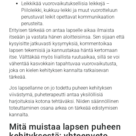
Leikkikää vuorovaikutuksellisia leikkejä –
Piiloleikki, kukkuu-leikki ja muut vuorotteluun
perustuvat leikit opettavat kommunikaation
perusteita.
Erityisen tärkeää on antaa lapselle aikaa ilmaista
itseään ja vastata hänen aloitteisiinsa. Sen sijaan että
kysyisitte jatkuvasti kysymyksiä, kommentoikaa
lapsen tekemisiä ja kannustakaa häntä kertomaan
itse. Välttäkää myös liiallista ruutuaikaa, sillä se voi
vähentää kasvokkain tapahtuvaa vuorovaikutusta,
joka on kielen kehityksen kannalta ratkaisevan
tärkeää.
Jos lapsellanne on jo todettu puheen kehityksen
viivästymä, puheterapeutti antaa yksilöllisiä
harjoituksia kotona tehtäväksi. Niiden säännöllinen
toteuttaminen osana arkea on tärkeää edistymisen
kannalta.
Mitä muistaa lapsen puheen
kehityksestä: yhteenveto