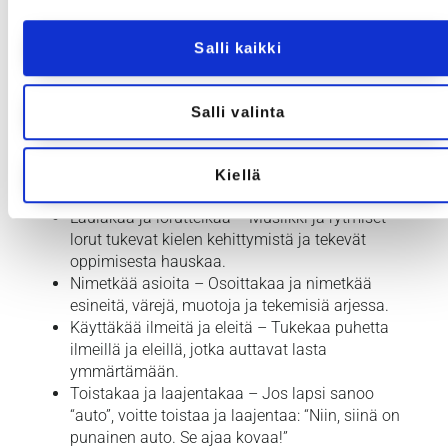
tukemiseen:
Puhukaa paljon
– Kuvailkaa ääneen mitä teette,
Salli kaikki
mitä näette ja mitä tunnette. “Nyt äiti laittaa
sinulle punaisen paidan. Se on pehmeä, eikö
niin?”
Salli valinta
Lukekaa kirjoja päivittäin – Lukeminen kehittää
sanavarastoa ja tukee kielellistä kehitystä.
Pienelle vauvalle voi lukea kuvakirjoja, isommalle
Kiellä
monipuolisempia tarinoita.
Laulakaa ja loruttelkaa – Musiikki ja rytmiset
lorut tukevat kielen kehittymistä ja tekevät
oppimisesta hauskaa.
Nimetkää asioita – Osoittakaa ja nimetkää
esineitä, värejä, muotoja ja tekemisiä arjessa.
Käyttäkää ilmeitä ja eleitä – Tukekaa puhetta
ilmeillä ja eleillä, jotka auttavat lasta
ymmärtämään.
Toistakaa ja laajentakaa – Jos lapsi sanoo
“auto”, voitte toistaa ja laajentaa: “Niin, siinä on
punainen auto. Se ajaa kovaa!”