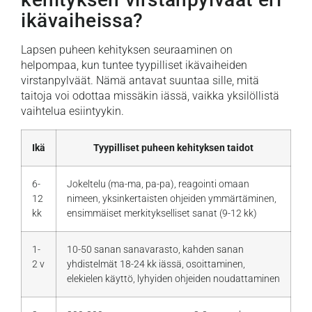
ikävaiheissa?
Lapsen puheen kehityksen seuraaminen on
helpompaa, kun tuntee tyypilliset ikävaiheiden
virstanpylväät. Nämä antavat suuntaa sille, mitä
taitoja voi odottaa missäkin iässä, vaikka yksilöllistä
vaihtelua esiintyykin.
Ikä
Tyypilliset puheen kehityksen taidot
6-
Jokeltelu (ma-ma, pa-pa), reagointi omaan
12
nimeen, yksinkertaisten ohjeiden ymmärtäminen,
kk
ensimmäiset merkitykselliset sanat (9-12 kk)
1-
10-50 sanan sanavarasto, kahden sanan
2 v
yhdistelmät 18-24 kk iässä, osoittaminen,
elekielen käyttö, lyhyiden ohjeiden noudattaminen