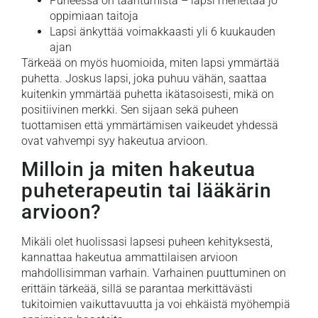
Puheessa on taantumista – lapsi menettää jo
oppimiaan taitoja
Lapsi änkyttää voimakkaasti yli 6 kuukauden
ajan
Tärkeää on myös huomioida, miten lapsi ymmärtää
puhetta. Joskus lapsi, joka puhuu vähän, saattaa
kuitenkin ymmärtää puhetta ikätasoisesti, mikä on
positiivinen merkki. Sen sijaan sekä puheen
tuottamisen että ymmärtämisen vaikeudet yhdessä
ovat vahvempi syy hakeutua arvioon.
Milloin ja miten hakeutua
puheterapeutin tai lääkärin
arvioon?
Mikäli olet huolissasi lapsesi puheen kehityksestä,
kannattaa hakeutua ammattilaisen arvioon
mahdollisimman varhain. Varhainen puuttuminen on
erittäin tärkeää, sillä se parantaa merkittävästi
tukitoimien vaikuttavuutta ja voi ehkäistä myöhempiä