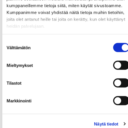
kumppaneillemme tietoja siitä, miten käytät sivustoamme.
Tarvittaessa
Kuulon tutkiminen,
Korvalääkäri,
Kumppanimme voivat yhdistää näitä tietoja muihin tietoihin,
lisätutkimukset
neurologiset
lastenneurologi
joita olet antanut heille tai joita on kerätty, kun olet käyttänyt
tutkimukset
heidän palvelujaan.
Tukitoimien
Kuntoutussuunnitelma,
Puheterapeutti,
Suostumuksen
suunnittelu
kotiharjoitteet
moniammatillin
Välttämätön
valinta
tiimi
Miten vanhemmat voivat
Mieltymykset
tukea lapsen puheen
kehitystä kotona?
Tilastot
Vanhemmilla on merkittävä rooli lapsen puheen
kehityksen tukemisessa. Arkiset tilanteet tarjoavat
Markkinointi
lukemattomia mahdollisuuksia kielen kehityksen
edistämiseen hauskalla ja luonnollisella tavalla.
Tässä käytännön vinkkejä puheen kehityksen
Näytä tiedot