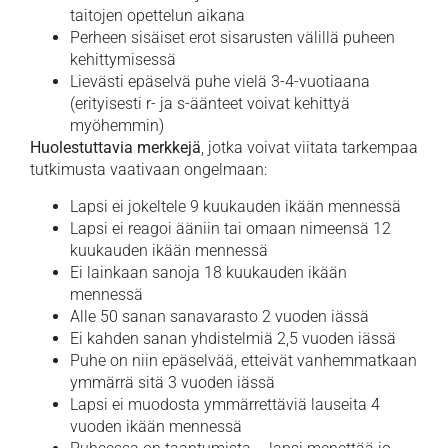
taitojen opettelun aikana
Perheen sisäiset erot sisarusten välillä puheen
kehittymisessä
Lievästi epäselvä puhe vielä 3-4-vuotiaana
(erityisesti r- ja s-äänteet voivat kehittyä
myöhemmin)
Huolestuttavia merkkejä
, jotka voivat viitata tarkempaa
tutkimusta vaativaan ongelmaan:
Lapsi ei jokeltele 9 kuukauden ikään mennessä
Lapsi ei reagoi ääniin tai omaan nimeensä 12
kuukauden ikään mennessä
Ei lainkaan sanoja 18 kuukauden ikään
mennessä
Alle 50 sanan sanavarasto 2 vuoden iässä
Ei kahden sanan yhdistelmiä 2,5 vuoden iässä
Puhe on niin epäselvää, etteivät vanhemmatkaan
ymmärrä sitä 3 vuoden iässä
Lapsi ei muodosta ymmärrettäviä lauseita 4
vuoden ikään mennessä