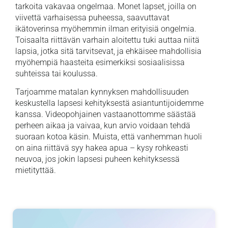
tarkoita vakavaa ongelmaa. Monet lapset, joilla on
viivettä varhaisessa puheessa, saavuttavat
ikätoverinsa myöhemmin ilman erityisiä ongelmia.
Toisaalta riittävän varhain aloitettu tuki auttaa niitä
lapsia, jotka sitä tarvitsevat, ja ehkäisee mahdollisia
myöhempiä haasteita esimerkiksi sosiaalisissa
suhteissa tai koulussa.
Tarjoamme matalan kynnyksen mahdollisuuden
keskustella lapsesi kehityksestä asiantuntijoidemme
kanssa. Videopohjainen vastaanottomme säästää
perheen aikaa ja vaivaa, kun arvio voidaan tehdä
suoraan kotoa käsin. Muista, että vanhemman huoli
on aina riittävä syy hakea apua – kysy rohkeasti
neuvoa, jos jokin lapsesi puheen kehityksessä
mietityttää.