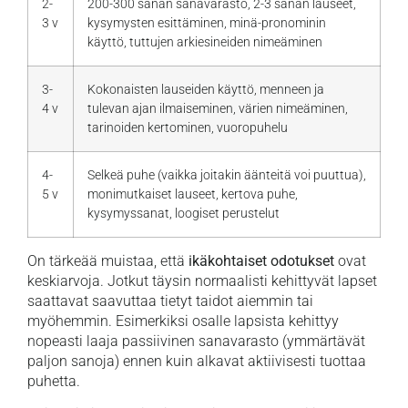
2-
200-300 sanan sanavarasto, 2-3 sanan lauseet,
3 v
kysymysten esittäminen, minä-pronominin
käyttö, tuttujen arkiesineiden nimeäminen
3-
Kokonaisten lauseiden käyttö, menneen ja
4 v
tulevan ajan ilmaiseminen, värien nimeäminen,
tarinoiden kertominen, vuoropuhelu
4-
Selkeä puhe (vaikka joitakin äänteitä voi puuttua),
5 v
monimutkaiset lauseet, kertova puhe,
kysymyssanat, loogiset perustelut
On tärkeää muistaa, että
ikäkohtaiset odotukset
ovat
keskiarvoja. Jotkut täysin normaalisti kehittyvät lapset
saattavat saavuttaa tietyt taidot aiemmin tai
myöhemmin. Esimerkiksi osalle lapsista kehittyy
nopeasti laaja passiivinen sanavarasto (ymmärtävät
paljon sanoja) ennen kuin alkavat aktiivisesti tuottaa
puhetta.