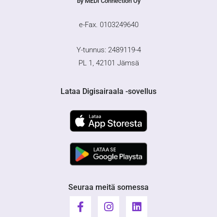
by MEDI Connection Oy
e-Fax. 0103249640
Y-tunnus: 2489119-4
PL 1, 42101 Jämsä
Lataa Digisairaala -sovellus
Seuraa meitä somessa