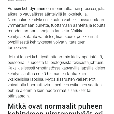
Puheen kehittyminen
on monimutkainen prosessi, joka
alkaa jo vauvaiässä ääntelyllä ja jokeltelulla.
Normaaliin kehitykseen kuuluu vaiheet, joissa opitaan
ymmärtämään puhetta, tuottamaan äänteitä ja lopulta
muodostamaan sanoja ja lauseita. Vaikka
kehitysaikataulu vaihtelee, liian suuret poikkeamat
tyypillisestä kehityksestä voivat viitata tuen
tarpeeseen.
Jotkut lapset kehittyvät hitaammin kieliympäristöstä,
persoonallisuudesta tai biologisista tekijöistä johtuen.
Kaksikielisessä ympäristössä kasvavilla lapsilla kielen
kehitys saattaa edetä hieman eri tahtia kuin
yksikielisillä lapsilla. Myös sisarusten väliset erot
voivat olla huomattavia – perheen esikoinen saattaa
puhua aiemmin kuin nuoremmat sisarukset tai
päinvastoin.
Mitkä ovat normaalit puheen
kehityksen virstanpylväät eri