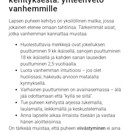
vanhemmille
Lapsen puheen kehitys on yksilöllinen matka, jossa
jokainen etenee omaan tahtiinsa. Tärkeimmät asiat,
jotka vanhemman kannattaa muistaa:
Huolestuttavia merkkejä ovat jokelluksen
puuttuminen 9 kk ikäisellä, sanojen puuttuminen
18 kk ikäisellä ja kahden sanan lauseiden
puuttuminen 2,5-vuotiaalla.
Luota vanhemman intuitioosi – jos olet
huolissasi, hakeudu arvioon matalalla
kynnyksellä.
Varhainen puuttuminen on avainasemassa – älä
jää odottamaan että “kyllä se siitä”.
Tue puheen kehitystä arjessa lukemalla,
laulamalla, leikkimällä ja keskustelemalla.
Anna lapselle aikaa ilmaista itseään ja vastaa
hänen aloitteisiinsa.
On tärkeää muistaa, että puheen
viivästyminen
ei aina