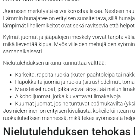
Juomisen merkitystä ei voi korostaa liikaa. Nesteen nau
Lämmin hunajatee on erityisen suositeltava, sillä hunaja
lämpimät lihaliemikeitot ovat sekä ravitsevia että helpot
Kylmät juomat ja jääpalojen imeskely voivat tarjota väli
mikä lieventää kipua. Myös viileiden mehujäiden syömine
samanaikaisesti.
Nielutulehduksen aikana kannattaa välttää:
Karkeita, rapeita ruokia (kuten paahtoleipä tai näkk
Hapokkaita juomia ja ruokia (sitrushedelmät, tom
Mausteiset ruoat, jotka voivat ärsyttää nielun lima
Alkoholijuomat, jotka kuivattavat limakalvoja
Kuumat juomat, jos ne tuntuvat epämukavilta (yksi
Jos nieleminen on erityisen kivuliasta, kokeile kiinteän
ruokailuhetkeen mennessä, mikä tekee syömisestä hel
Nielutulehduksen tehokas 