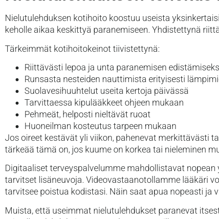
Nielutulehduksen kotihoito koostuu useista yksinkertaisi
keholle aikaa keskittyä paranemiseen. Yhdistettynä rii
Tärkeimmät kotihoitokeinot tiivistettynä:
Riittävästi lepoa ja unta paranemisen edistämiseks
Runsasta nesteiden nauttimista erityisesti lämpi
Suolavesihuuhtelut useita kertoja päivässä
Tarvittaessa kipulääkkeet ohjeen mukaan
Pehmeät, helposti nieltävät ruoat
Huoneilman kosteutus tarpeen mukaan
Jos oireet kestävät yli viikon, pahenevat merkittävästi t
tärkeää tämä on, jos kuume on korkea tai nieleminen 
Digitaaliset terveyspalvelumme mahdollistavat nopean y
tarvitset lisäneuvoja. Videovastaanotollamme lääkäri voi
tarvitsee poistua kodistasi. Näin saat apua nopeasti ja vai
Muista, että useimmat nielutulehdukset paranevat itses