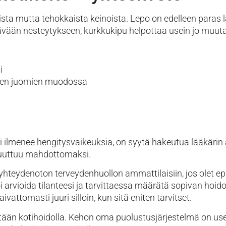
sta mutta tehokkaista keinoista. Lepo on edelleen paras lä
ttävään nesteytykseen, kurkkukipu helpottaa usein jo muu
i
mien juomien muodossa
ai ilmenee hengitysvaikeuksia, on syytä hakeutua lääkärin 
muuttuu mahdottomaksi.
hteydenoton terveydenhuollon ammattilaisiin, jos olet epä
 arvioida tilanteesi ja tarvittaessa määrätä sopivan hoido
vattomasti juuri silloin, kun sitä eniten tarvitset.
tään kotihoidolla. Kehon oma puolustusjärjestelmä on us