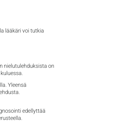
 lääkäri voi tutkia
en nielutulehduksista on
 kuluessa.
lla. Yleensä
lehdusta.
gnosointi edellyttää
rusteella.