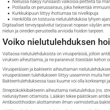
Nielussa näkyy runsaasti valkoisia peitteitä tai m
Potilaalla on perussairaus, joka heikentää immuun
Kurkkukipuun liittyy ihottumaa tai nivelkipuja
Henkilöllä on toistuvia nielutulehduksia lyhyen ajan
Digitaaliset terveyspalvelut tarjoavat nopean väylän amm
nielun ja oireiden perusteella arvioida hoidon tarpeen.
Voiko nielutulehduksen hoi
Valtaosa nielutulehduksista on virusperäisiä, jolloin anti
viruksen aiheuttamia, ja ne paranevat itsestään kehon om
Virusperäisen ja bakteerin aiheuttaman nielutulehduksen
virusperäiseen tulehdukseen liittyy useammin muita heng
Bakteeritulehduksessa taas kuume voi olla korkeampi ja ni
Streptokokkibakteerin aiheuttama nielutulehdus (ns. strep
nielunäytteen ottamista. Lääkäri tekee päätöksen antibio
Antibioottihoidon aloittaminen ilman varmistettua bakteer