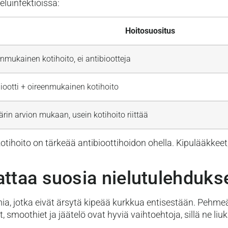
luinfektioissa:
Hoitosuositus
nmukainen kotihoito, ei antibiootteja
iootti + oireenmukainen kotihoito
rin arvion mukaan, usein kotihoito riittää
tihoito on tärkeää antibioottihoidon ohella. Kipulääkkeet
attaa suosia nielutulehduks
ia, jotka eivät ärsytä kipeää kurkkua entisestään. Pehmeät
, smoothiet ja jäätelö ovat hyviä vaihtoehtoja, sillä ne liu