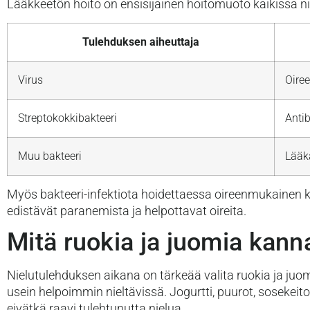
Lääkkeetön hoito on ensisijainen hoitomuoto kaikissa nie
Tulehduksen aiheuttaja
Virus
Oiree
Streptokokkibakteeri
Antib
Muu bakteeri
Lääkä
Myös bakteeri-infektiota hoidettaessa oireenmukainen ko
edistävät paranemista ja helpottavat oireita.
Mitä ruokia ja juomia kann
Nielutulehduksen aikana on tärkeää valita ruokia ja juom
usein helpoimmin nieltävissä. Jogurtti, puurot, sosekeitot
eivätkä raavi tulehtunutta nielua.