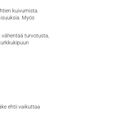
htien kuivumista.
naisuuksia. Myös
a vähentää turvotusta,
 kurkkukipuun
ke ehtii vaikuttaa