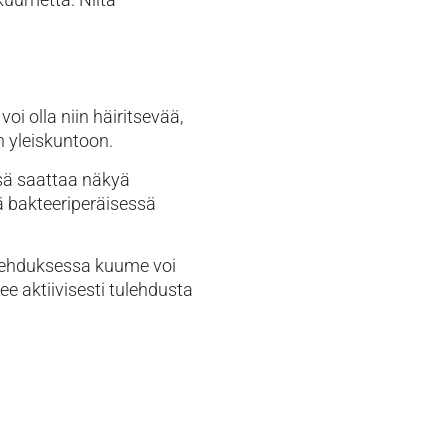
oi olla niin häiritsevää,
 yleiskuntoon.
issä saattaa näkyä
tä bakteeriperäisessä
tulehduksessa kuume voi
e aktiivisesti tulehdusta