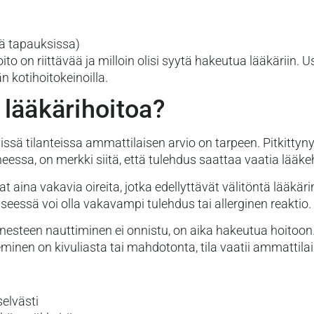
sä tapauksissa)
to on riittävää ja milloin olisi syytä hakeutua lääkäriin.
n kotihoitokeinoilla.
i lääkärihoitoa?
ssä tilanteissa ammattilaisen arvio on tarpeen. Pitkittyn
essa, on merkki siitä, että tulehdus saattaa vaatia lääke
ina vakavia oireita, jotka edellyttävät välitöntä lääkärin
yseessä voi olla vakavampi tulehdus tai allerginen reaktio.
nesteen nauttiminen ei onnistu, on aika hakeutua hoitoon
minen on kivuliasta tai mahdotonta, tila vaatii ammattilai
selvästi