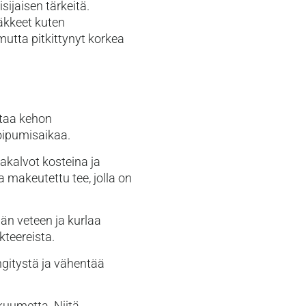
ijaisen tärkeitä.
äkkeet kuten
mutta pitkittynyt korkea
ntaa kehon
toipumisaikaa.
akalvot kosteina ja
 makeutettu tee, jolla on
än veteen ja kurlaa
kteereista.
ngitystä ja vähentää
kuumetta. Niitä