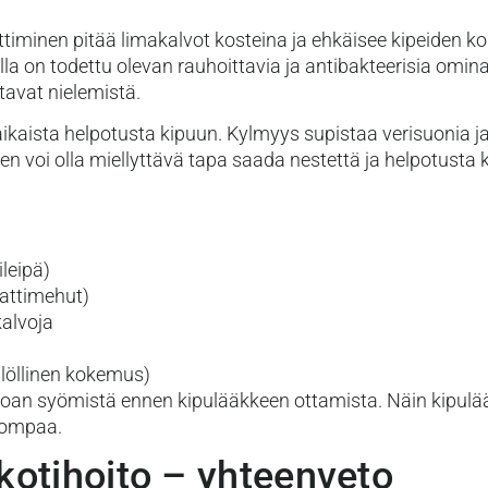
ttiminen pitää limakalvot kosteina ja ehkäisee kipeiden ko
lla on todettu olevan rauhoittavia ja antibakteerisia omi
tavat nielemistä.
aikaista helpotusta kipuun. Kylmyys supistaa verisuonia j
n voi olla miellyttävä tapa saada nestettä ja helpotusta
ileipä)
aattimehut)
kalvoja
löllinen kokemus)
 ruoan syömistä ennen kipulääkkeen ottamista. Näin kipulää
pompaa.
kotihoito – yhteenveto