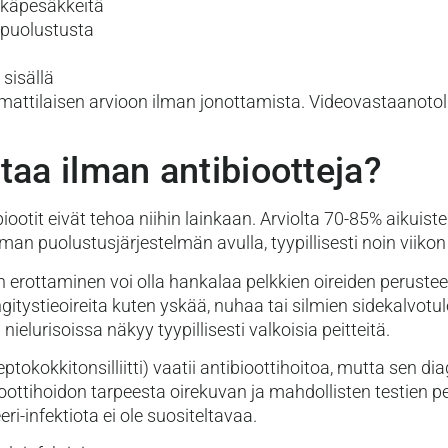
ärkäpesäkkeitä
ipuolustusta
 sisällä
attilaisen arvioon ilman jonottamista. Videovastaanotolla
taa ilman antibiootteja?
biootit eivät tehoa niihin lainkaan. Arviolta 70-85% aikuist
an puolustusjärjestelmän avulla, tyypillisesti noin viikon
 erottaminen voi olla hankalaa pelkkien oireiden perustee
itystieoireita kuten yskää, nuhaa tai silmien sidekalvotu
elurisoissa näkyy tyypillisesti valkoisia peitteitä.
tokokkitonsilliitti) vaatii antibioottihoitoa, mutta sen dia
ottihoidon tarpeesta oirekuvan ja mahdollisten testien pe
i-infektiota ei ole suositeltavaa.