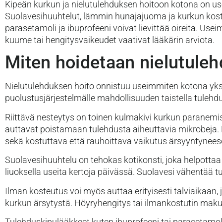
Kipeän kurkun ja nielutulehduksen hoitoon kotona on usei
Suolavesihuuhtelut, lämmin hunajajuoma ja kurkun koste
parasetamoli ja ibuprofeeni voivat lievittää oireita. Us
kuume tai hengitysvaikeudet vaativat lääkärin arviota.
Miten hoidetaan nielutule
Nielutulehduksen hoito onnistuu useimmiten kotona yksin
puolustusjärjestelmälle mahdollisuuden taistella tulehdust
Riittävä nesteytys on toinen kulmakivi kurkun paranemis
auttavat poistamaan tulehdusta aiheuttavia mikrobeja. E
sekä kostuttava että rauhoittava vaikutus ärsyyntynee
Suolavesihuuhtelu on tehokas kotikonsti, joka helpottaa
liuoksella useita kertoja päivässä. Suolavesi vähentää t
Ilman kosteutus voi myös auttaa erityisesti talviaikaan,
kurkun ärsytystä. Höyryhengitys tai ilmankostutin maku
Tulehduskipulääkkeet kuten ibuprofeeni tai parasetamol