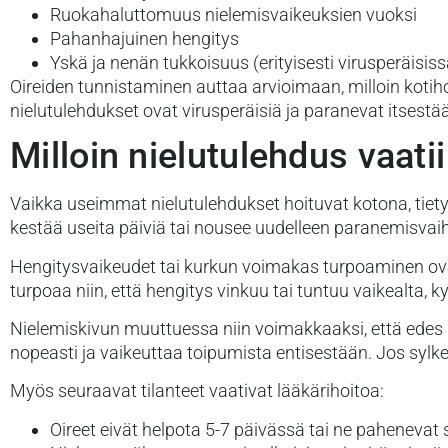
Ruokahaluttomuus nielemisvaikeuksien vuoksi
Pahanhajuinen hengitys
Yskä ja nenän tukkoisuus (erityisesti virusperäisis
Oireiden tunnistaminen auttaa arvioimaan, milloin kotihoi
nielutulehdukset ovat virusperäisiä ja paranevat itsestää
Milloin nielutulehdus vaati
Vaikka useimmat nielutulehdukset hoituvat kotona, tietyi
kestää useita päiviä tai nousee uudelleen paranemisvaihe
Hengitysvaikeudet tai kurkun voimakas turpoaminen ovat a
turpoaa niin, että hengitys vinkuu tai tuntuu vaikealta, k
Nielemiskivun muuttuessa niin voimakkaaksi, että edes 
nopeasti ja vaikeuttaa toipumista entisestään. Jos sylke
Myös seuraavat tilanteet vaativat lääkärihoitoa:
Oireet eivät helpota 5-7 päivässä tai ne pahenevat 