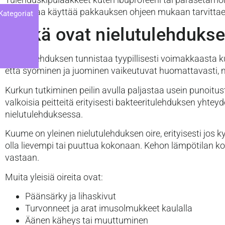
kannattaa käyttää pakkauksen ohjeen mukaan tarvittae
Kategoriat
Mitkä ovat nielutulehdukse
Nielutulehduksen tunnistaa tyypillisesti voimakkaasta kurk
että syöminen ja juominen vaikeutuvat huomattavasti, 
Kurkun tutkiminen peilin avulla paljastaa usein punoitust
valkoisia peitteitä erityisesti bakteeritulehduksen yhtey
nielutulehduksessa.
Kuume on yleinen nielutulehduksen oire, erityisesti jos
olla lievempi tai puuttua kokonaan. Kehon lämpötilan koh
vastaan.
Muita yleisiä oireita ovat:
Päänsärky ja lihaskivut
Turvonneet ja arat imusolmukkeet kaulalla
Äänen käheys tai muuttuminen