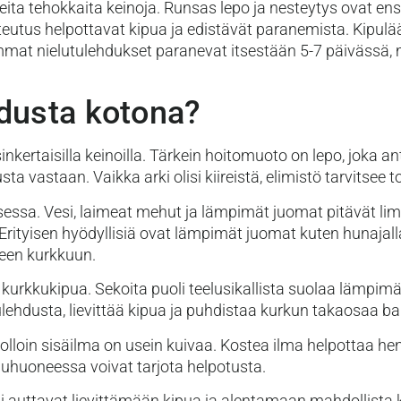
ta tehokkaita keinoja. Runsas lepo ja nesteytys ovat ensis
utus helpottavat kipua ja edistävät paranemista. Kipulä
eimmat nielutulehdukset paranevat itsestään 5-7 päivässä, 
hdusta kotona?
kertaisilla keinoilla. Tärkein hoitomuoto on lepo, joka a
a vastaan. Vaikka arki olisi kiireistä, elimistö tarvitsee 
essa. Vesi, laimeat mehut ja lämpimät juomat pitävät lim
rityisen hyödyllisiä ovat lämpimät juomat kuten hunajalla
seen kurkkuun.
 kurkkukipua. Sekoita puoli teelusikallista suolaa lämpimä
ulehdusta, lievittää kipua ja puhdistaa kurkun takaosaa ba
 jolloin sisäilma on usein kuivaa. Kostea ilma helpottaa he
uhuoneessa voivat tarjota helpotusta.
i auttavat lievittämään kipua ja alentamaan mahdollista 