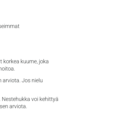
 Useimmat
yt korkea kuume, joka
hoitoa.
 arviota. Jos nielu
. Nestehukka voi kehittyä
sen arviota.