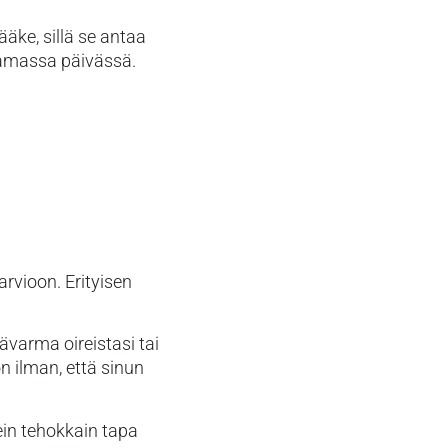
äke, sillä se antaa
tamassa päivässä.
arvioon. Erityisen
varma oireistasi tai
n ilman, että sinun
ein tehokkain tapa