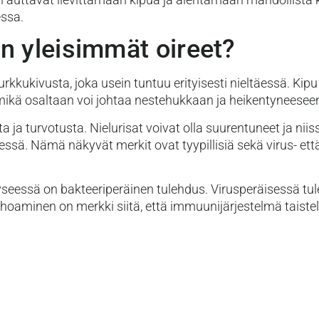
ssa.
n yleisimmät oireet?
kukivusta, joka usein tuntuu erityisesti nieltäessä. Kipu v
mikä osaltaan voi johtaa nestehukkaan ja heikentyneeseen
a ja turvotusta. Nielurisat voivat olla suurentuneet ja ni
dessä. Nämä näkyvät merkit ovat tyypillisiä sekä virus- et
 kyseessä on bakteeriperäinen tulehdus. Virusperäisessä 
oaminen on merkki siitä, että immuunijärjestelmä taistele