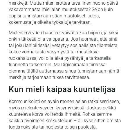
merkkejä. Mutta miten erottaa tavallinen huono päivä
vakavammasta mielialan muutoksesta? Se on kuin
oppisi tunnistamaan sään muutokset: tietoa,
kokemusta ja oikeita työkaluja tarvitaan.
Mielenterveyden haasteet voivat alkaa hiipien, ja siksi
onkin tärkeää olla valppaana. Jos huomaat, että sinä
tai joku lähipiirissäsi vetäytyy sosiaalisista tilanteista,
kokee voimakasta väsymystä tai muutoksia
ruokahalussa, voi olla aika pysähtyä ja tarkastella
tilannetta tarkemmin. Me Digisairaalan tiimissä
olemme täällä auttamassa sinua tunnistamaan nämä
merkit ja tarjoamaan tukea tarvittaessa.
Kun mieli kaipaa kuuntelijaa
Kommunikointi on avain monen asian ratkaisemiseen,
myös mielenterveyden kysymyksissä. Joskus pelkkä
kuunteleva korva voi tehdä ihmeitä. Rohkaisemme
kaikkia avoimeen keskusteluun – oli kyse sitten omista
tuntemuksista tai huolesta toisen puolesta.