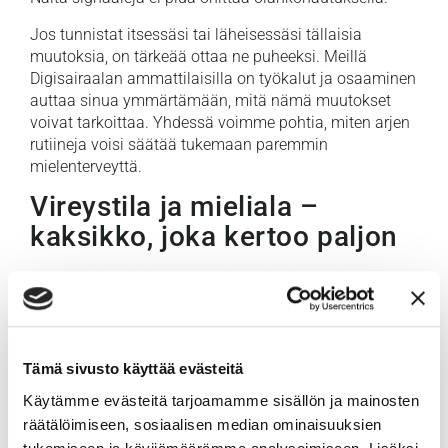
Jos tunnistat itsessäsi tai läheisessäsi tällaisia
muutoksia, on tärkeää ottaa ne puheeksi. Meillä
Digisairaalan ammattilaisilla on työkalut ja osaaminen
auttaa sinua ymmärtämään, mitä nämä muutokset
voivat tarkoittaa. Yhdessä voimme pohtia, miten arjen
rutiineja voisi säätää tukemaan paremmin
mielenterveyttä.
Vireystila ja mieliala –
kaksikko, joka kertoo paljon
Vireystila ja mieliala ovat kuin parivaljakko, jotka
vaikuttavat toisiinsa. Jos huomaat, että energiataso
heittelee tai mieliala on jatkuvasti matala, voi olla aika
tarkastella tilannetta tarkemmin. Nämä ovat tärkeitä
mittareita, jotka kertovat paljon mielenterveyden
Tämä sivusto käyttää evästeitä
tilasta.
Käytämme evästeitä tarjoamamme sisällön ja mainosten
Ei ole häpeä myöntää, että tarvitsee apua. Me
räätälöimiseen, sosiaalisen median ominaisuuksien
Digisairaalan asiantuntijat olemme täällä sinua varten,