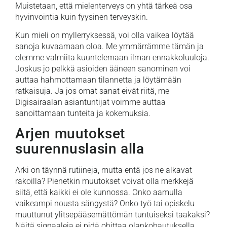
Muistetaan, että mielenterveys on yhtä tärkeä osa
hyvinvointia kuin fyysinen terveyskin.
Kun mieli on myllerryksessä, voi olla vaikea löytää
sanoja kuvaamaan oloa. Me ymmärrämme tämän ja
olemme valmiita kuuntelemaan ilman ennakkoluuloja.
Joskus jo pelkkä asioiden ääneen sanominen voi
auttaa hahmottamaan tilannetta ja löytämään
ratkaisuja. Ja jos omat sanat eivät riitä, me
Digisairaalan asiantuntijat voimme auttaa
sanoittamaan tunteita ja kokemuksia.
Arjen muutokset
suurennuslasin alla
Arki on täynnä rutiineja, mutta entä jos ne alkavat
rakoilla? Pienetkin muutokset voivat olla merkkejä
siitä, että kaikki ei ole kunnossa. Onko aamulla
vaikeampi nousta sängystä? Onko työ tai opiskelu
muuttunut ylitsepääsemättömän tuntuiseksi taakaksi?
Näitä signaaleja ei pidä ohittaa olankohautuksella.