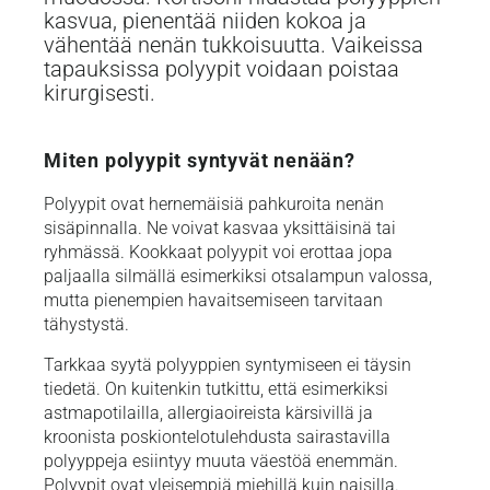
kasvua, pienentää niiden kokoa ja
vähentää nenän tukkoisuutta. Vaikeissa
tapauksissa polyypit voidaan poistaa
kirurgisesti.
Miten polyypit syntyvät nenään?
Polyypit ovat hernemäisiä pahkuroita nenän
sisäpinnalla. Ne voivat kasvaa yksittäisinä tai
ryhmässä. Kookkaat polyypit voi erottaa jopa
paljaalla silmällä esimerkiksi otsalampun valossa,
mutta pienempien havaitsemiseen tarvitaan
tähystystä.
Tarkkaa syytä polyyppien syntymiseen ei täysin
tiedetä. On kuitenkin tutkittu, että esimerkiksi
astmapotilailla, allergiaoireista kärsivillä ja
kroonista poskiontelotulehdusta sairastavilla
polyyppeja esiintyy muuta väestöä enemmän.
Polyypit ovat yleisempiä miehillä kuin naisilla.