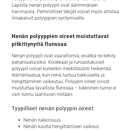
Lapsilla nenän polyypit ovat äärimmäisen
harvinaisia. Perinnölliset tekijät voivat myös altistaa
limakalvot polyyppien syntymiselle.
Nenän polyyppien oireet muistuttavat
pitkittynyttä flunssaa
Nenän polyypit ovat vaarattomia, eivätkä ne kehity
pahanlaatuisiksi. Kookkaat ja runsaslukuiset
polyypit voivat kuitenkin merkittävästi heikentää
elämänlaatua, kun nenä tuntuu tukkoiselta ja
hengittäminen vaikeutuu. Polyypin oireet voivat
muistuttaa tavallista flunssaa – tukkoinen tunne ei
vain tunnu laantuvan millään.
Tyypilliset nenän polyypin oireet:
Nenän tukkoisuus.
Nenän kautta hengittämisen vaikeus.