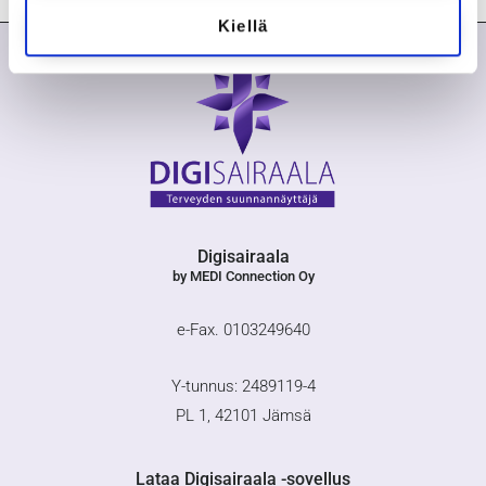
Kiellä
Digisairaala
by MEDI Connection Oy
e-Fax. 0103249640
Y-tunnus: 2489119-4
PL 1, 42101 Jämsä
Lataa Digisairaala -sovellus