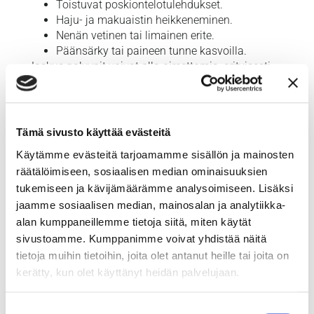
Toistuvat poskiontelotulehdukset.
Haju- ja makuaistin heikkeneminen.
Nenän vetinen tai limainen erite.
Päänsärky tai paineen tunne kasvoilla.
Joskus polyypit voivat olla oireettomia, erityisesti
jos ne ovat kooltaan pieniä.
Nenän polyyppien hoito
Tämä sivusto käyttää evästeitä
Nenän polyyppeja voidaan hoitaa useilla tavoilla.
Käytämme evästeitä tarjoamamme sisällön ja mainosten
Hoitomuoto riippuu oireiden vakavuudesta ja
räätälöimiseen, sosiaalisen median ominaisuuksien
polyyppien koosta. Yleisin hoitomuoto on
tukemiseen ja kävijämäärämme analysoimiseen. Lisäksi
kortikosteroidi esimerkiksi nenäsuihkeina tai suun
jaamme sosiaalisen median, mainosalan ja analytiikka-
kautta otettuna. Kortisoni hidastaa polyyppien
alan kumppaneillemme tietoja siitä, miten käytät
kasvua, pienentää niiden kokoa ja vähentää nenän
sivustoamme. Kumppanimme voivat yhdistää näitä
tukkoisuutta. Hoito voi kestää erittäin pitkäänkin.
tietoja muihin tietoihin, joita olet antanut heille tai joita on
Jos kortisonilääkitys ei auta riittävästi, korva-, nenä-
kerätty, kun olet käyttänyt heidän palvelujaan.
ja kurkkutautilääkäri voi poistaa polyypit
kirurgisesti. Kortisonilääkitystä on jatkettava myös
Suostumuksen