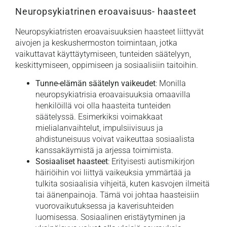
Neuropsykiatrinen eroavaisuus- haasteet
Neuropsykiatristen eroavaisuuksien haasteet liittyvät
aivojen ja keskushermoston toimintaan, jotka
vaikuttavat käyttäytymiseen, tunteiden säätelyyn,
keskittymiseen, oppimiseen ja sosiaalisiin taitoihin.
Tunne-elämän säätelyn vaikeudet
: Monilla
neuropsykiatrisia eroavaisuuksia omaavilla
henkilöillä voi olla haasteita tunteiden
säätelyssä. Esimerkiksi voimakkaat
mielialanvaihtelut, impulsiivisuus ja
ahdistuneisuus voivat vaikeuttaa sosiaalista
kanssakäymistä ja arjessa toimimista.
Sosiaaliset haasteet
: Erityisesti autismikirjon
häiriöihin voi liittyä vaikeuksia ymmärtää ja
tulkita sosiaalisia vihjeitä, kuten kasvojen ilmeitä
tai äänenpainoja. Tämä voi johtaa haasteisiin
vuorovaikutuksessa ja kaverisuhteiden
luomisessa. Sosiaalinen eristäytyminen ja