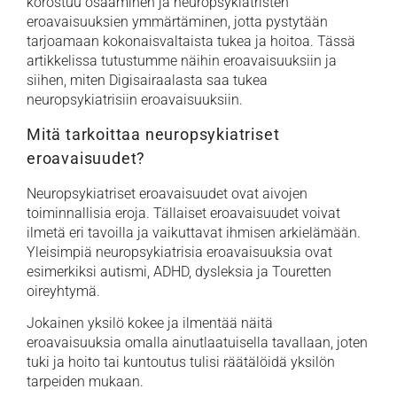
korostuu osaaminen ja neuropsykiatristen
eroavaisuuksien ymmärtäminen, jotta pystytään
tarjoamaan kokonaisvaltaista tukea ja hoitoa. Tässä
artikkelissa tutustumme näihin eroavaisuuksiin ja
siihen, miten Digisairaalasta saa tukea
neuropsykiatrisiin eroavaisuuksiin.
Mitä tarkoittaa neuropsykiatriset
eroavaisuudet?
Neuropsykiatriset eroavaisuudet ovat aivojen
toiminnallisia eroja. Tällaiset eroavaisuudet voivat
ilmetä eri tavoilla ja vaikuttavat ihmisen arkielämään.
Yleisimpiä neuropsykiatrisia eroavaisuuksia ovat
esimerkiksi autismi, ADHD, dysleksia ja Touretten
oireyhtymä.
Jokainen yksilö kokee ja ilmentää näitä
eroavaisuuksia omalla ainutlaatuisella tavallaan, joten
tuki ja hoito tai kuntoutus tulisi räätälöidä yksilön
tarpeiden mukaan.