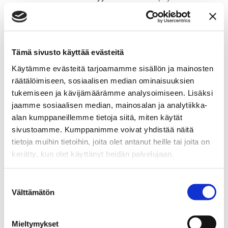
henkilöt kokevat ympäristön ärsykkeitä tavallista
voimakkaammin, kuten äänet, valot tai fyysinen
kosketus. Tämä voi aiheuttaa ylikuormitusta ja
ahdistusta erityisesti vilkkaissa tai meluisissa
Tämä sivusto käyttää evästeitä
ympäristöissä.
Itsetunnon haasteet ja mielenterveysongelmat
:
Käytämme evästeitä tarjoamamme sisällön ja mainosten
Neuropsykiatrisista eroavaisuuksista kärsivät
räätälöimiseen, sosiaalisen median ominaisuuksien
henkilöt voivat kokea toistuvia epäonnistumisia,
tukemiseen ja kävijämäärämme analysoimiseen. Lisäksi
torjumista tai ymmärryksen puutetta, mikä voi
jaamme sosiaalisen median, mainosalan ja analytiikka-
vaikuttaa itsetuntoon ja itseluottamukseen.
alan kumppaneillemme tietoja siitä, miten käytät
Tämä saattaa lisätä masennuksen, ahdistuksen
sivustoamme. Kumppanimme voivat yhdistää näitä
tai muun mielenterveyshäiriön riskiä.
tietoja muihin tietoihin, joita olet antanut heille tai joita on
Neuropsykiatristen eroavaisuuksien tuki
kerätty, kun olet käyttänyt heidän palvelujaan.
Digisairaalassa
Suostumuksen
Digisairaala tarjoaa yksilöllistä ja laadukasta tukea
Välttämätön
niille, joilla on neuropsykiatrisia eroavaisuuksia.
valinta
Käytämme uusimpia teknologioita ja menetelmiä, jotta
voimme tarjota parasta mahdollista hoitoa ja tukea.
Mieltymykset