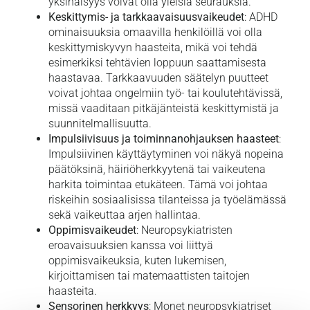
yksinäisyys voivat olla yleisiä seurauksia.
Keskittymis- ja tarkkaavaisuusvaikeudet
: ADHD
ominaisuuksia omaavilla henkilöillä voi olla
keskittymiskyvyn haasteita, mikä voi tehdä
esimerkiksi tehtävien loppuun saattamisesta
haastavaa. Tarkkaavuuden säätelyn puutteet
voivat johtaa ongelmiin työ- tai koulutehtävissä,
missä vaaditaan pitkäjänteistä keskittymistä ja
suunnitelmallisuutta.
Impulsiivisuus ja toiminnanohjauksen haasteet
:
Impulsiivinen käyttäytyminen voi näkyä nopeina
päätöksinä, häiriöherkkyytenä tai vaikeutena
harkita toimintaa etukäteen. Tämä voi johtaa
riskeihin sosiaalisissa tilanteissa ja työelämässä
sekä vaikeuttaa arjen hallintaa.
Oppimisvaikeudet
: Neuropsykiatristen
eroavaisuuksien kanssa voi liittyä
oppimisvaikeuksia, kuten lukemisen,
kirjoittamisen tai matemaattisten taitojen
haasteita.
Sensorinen herkkyys
: Monet neuropsykiatriset