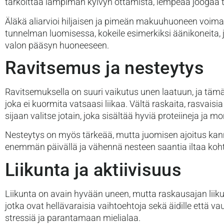
tarkoittaa lämpimän kylvyn ottamista, lempeää joogaa ta
Äläkä aliarvioi hiljaisen ja pimeän makuuhuoneen voimaa
tunnelman luomisessa, kokeile esimerkiksi äänikoneita, 
valon pääsyn huoneeseen.
Ravitsemus ja nesteytys
Ravitsemuksella on suuri vaikutus unen laatuun, ja tämä
joka ei kuormita vatsaasi liikaa. Vältä raskaita, rasvais
sijaan valitse jotain, joka sisältää hyviä proteiineja ja m
Nesteytys on myös tärkeää, mutta juomisen ajoitus kanna
enemmän päivällä ja vähennä nesteen saantia iltaa koht
Liikunta ja aktiivisuus
Liikunta on avain hyvään uneen, mutta raskausajan liikun
jotka ovat hellävaraisia vaihtoehtoja sekä äidille että
stressiä ja parantamaan mielialaa.