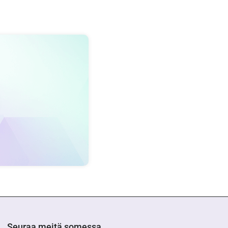
Seuraa meitä somessa