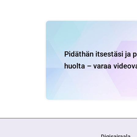
Pidäthän itsestäsi ja 
huolta – varaa videov
Digisairaala