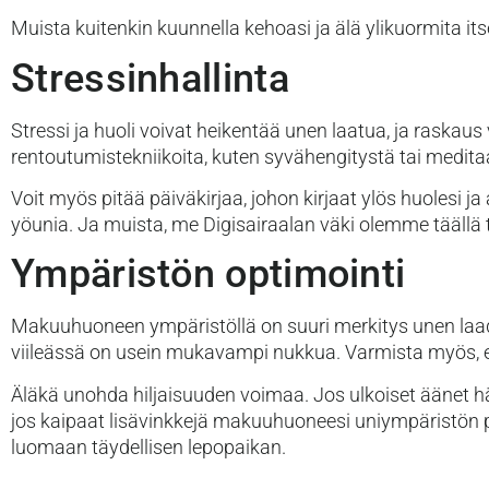
Muista kuitenkin kuunnella kehoasi ja älä ylikuormita itse
Stressinhallinta
Stressi ja huoli voivat heikentää unen laatua, ja raskaus
rentoutumistekniikoita, kuten syvähengitystä tai medi
Voit myös pitää päiväkirjaa, johon kirjaat ylös huolesi
yöunia. Ja muista, me Digisairaalan väki olemme täällä
Ympäristön optimointi
Makuuhuoneen ympäristöllä on suuri merkitys unen laa
viileässä on usein mukavampi nukkua. Varmista myös, et
Äläkä unohda hiljaisuuden voimaa. Jos ulkoiset äänet häi
jos kaipaat lisävinkkejä makuuhuoneesi uniympäristön 
luomaan täydellisen lepopaikan.