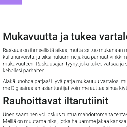
Mukavuutta ja tukea vartal
Raskaus on ihmeellistä aikaa, mutta se tuo mukanaan m
kullanarvoista, ja siksi haluamme jakaa parhaat vinkk
mukavuuteen. Raskausajan tyyny, joka tukee vatsaa ja selkä
kehollesi parhaiten.
Äläkä unohda patjaa! Hyvä patja mukautuu vartalosi muuto
me Digisairaalan asiantuntijat voimme auttaa sinua löyt
Rauhoittavat iltarutiinit
Unen saaminen voi joskus tuntua mahdottomalta tehtäväl
Meillä on muutama niksi, jotka haluamme jakaa kanssasi. E