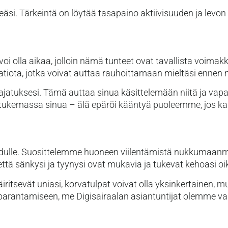
äsi. Tärkeintä on löytää tasapaino aktiivisuuden ja levon v
 voi olla aikaa, jolloin nämä tunteet ovat tavallista voima
taatiota, jotka voivat auttaa rauhoittamaan mieltäsi enn
 ja ajatuksesi. Tämä auttaa sinua käsittelemään niitä ja v
 tukemassa sinua – älä epäröi kääntyä puoleemme, jos kai
dulle. Suosittelemme huoneen viilentämistä nukkumaanme
tä sänkysi ja tyynysi ovat mukavia ja tukevat kehoasi oik
ritsevät uniasi, korvatulpat voivat olla yksinkertainen, m
parantamiseen, me Digisairaalan asiantuntijat olemme v