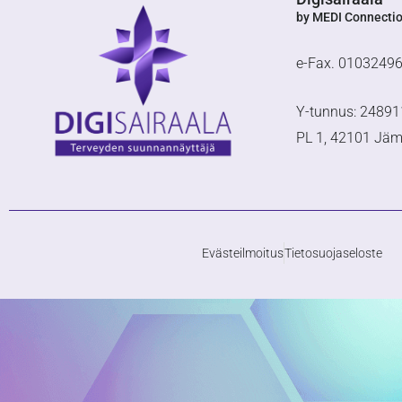
by MEDI Connecti
e-Fax. 0103249
Y-tunnus: 24891
PL 1, 42101 Jä
Evästeilmoitus
Tietosuojaseloste