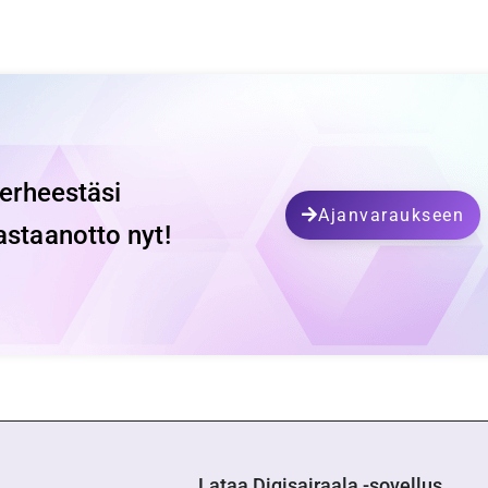
perheestäsi
Ajanvaraukseen
astaanotto nyt!
Lataa Digisairaala -sovellus