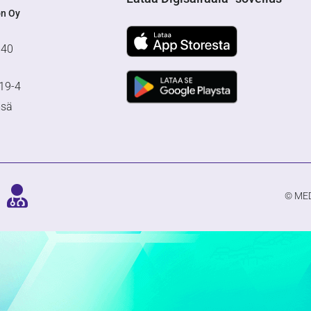
on Oy
640
19-4
msä
© MED