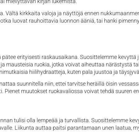
i miellyttävän kirjan lukemista.
. Vältä kirkkaita valoja ja näyttöjä ennen nukkumaanmeno
jotka luovat rauhoittavia luonnon ääniä, tai hanki pimenny
 pätee erityisesti raskausaikana. Suosittelemme kevyttä ja
ia ja mausteisia ruokia, jotka voivat aiheuttaa närästystä t
onimutkaisia hiilihydraatteja, kuten pala juustoa ja täysjyv
ttaa suunnitella niin, ettei tarvitse heräillä öisin vessa
i. Pienet muutokset ruokavaliossa voivat tehdä suuren e
nan tulisi olla lempeää ja turvallista. Suosittelemme kevy
 vauvalle. Liikunta auttaa paitsi parantamaan unen laatua