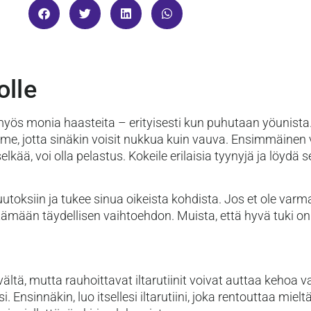
olle
yös monia haasteita – erityisesti kun puhutaan yöunista
imme, jotta sinäkin voisit nukkua kuin vauva. Ensimmäine
ä, voi olla pelastus. Kokeile erilaisia tyynyjä ja löydä se,
ksiin ja tukee sinua oikeista kohdista. Jos et ole varma, 
ämään täydellisen vaihtoehdon. Muista, että hyvä tuki on
tä, mutta rauhoittavat iltarutiinit voivat auttaa kehoa
nsinnäkin, luo itsellesi iltarutiini, joka rentouttaa miel