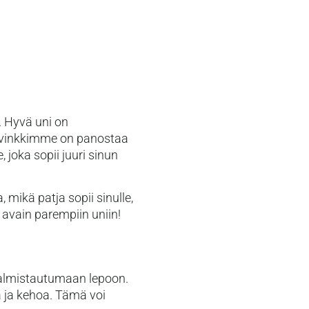
. Hyvä uni on
n vinkkimme on panostaa
 joka sopii juuri sinun
mikä patja sopii sinulle,
 avain parempiin uniin!
 valmistautumaan lepoon.
tä ja kehoa. Tämä voi