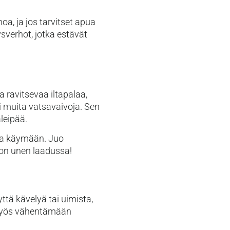
a, ja jos tarvitset apua
sverhot, jotka estävät
 ravitsevaa iltapalaa,
ai muita vatsavaivoja. Sen
äleipää.
ssa käymään. Juo
ron unen laadussa!
ttä kävelyä tai uimista,
, myös vähentämään