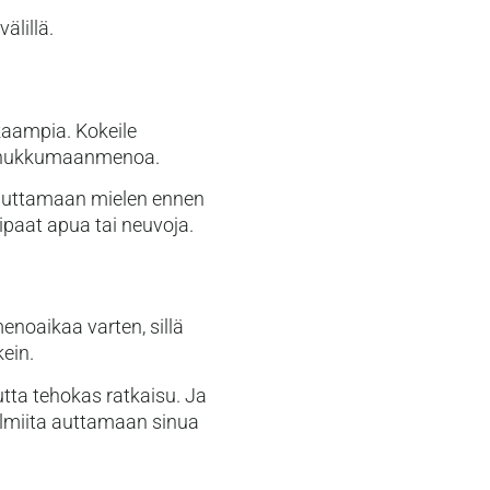
älillä.
kkaampia. Kokeile
en nukkumaanmenoa.
apauttamaan mielen ennen
paat apua tai neuvoja.
noaikaa varten, sillä
ein.
utta tehokas ratkaisu. Ja
almiita auttamaan sinua