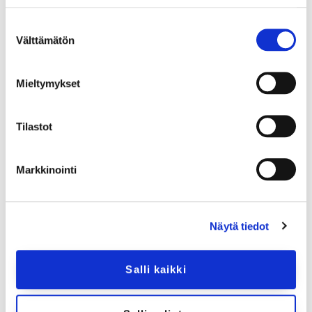
Suostumuksen
Välttämätön
valinta
Mieltymykset
Tilastot
Markkinointi
Rytmin Kompassi
Näytä tiedot
Salli kaikki