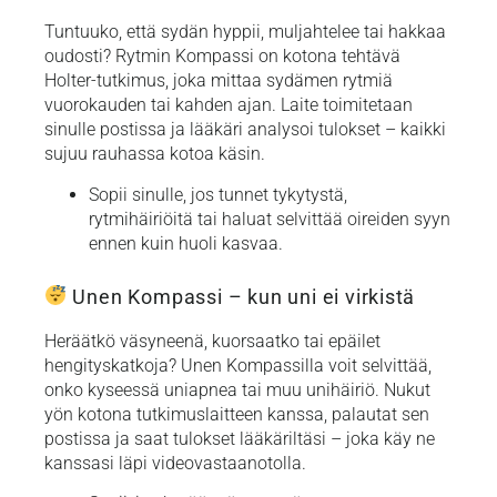
Tuntuuko, että sydän hyppii, muljahtelee tai hakkaa
oudosti? Rytmin Kompassi on kotona tehtävä
Holter-tutkimus, joka mittaa sydämen rytmiä
vuorokauden tai kahden ajan. Laite toimitetaan
sinulle postissa ja lääkäri analysoi tulokset – kaikki
sujuu rauhassa kotoa käsin.
Sopii sinulle, jos tunnet tykytystä,
rytmihäiriöitä tai haluat selvittää oireiden syyn
ennen kuin huoli kasvaa.
Unen Kompassi – kun uni ei virkistä
Heräätkö väsyneenä, kuorsaatko tai epäilet
hengityskatkoja? Unen Kompassilla voit selvittää,
onko kyseessä uniapnea tai muu unihäiriö. Nukut
yön kotona tutkimuslaitteen kanssa, palautat sen
postissa ja saat tulokset lääkäriltäsi – joka käy ne
kanssasi läpi videovastaanotolla.