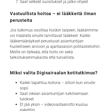
Saat selkeät suositukset ja jatko-ohjeet
Vastuullista hoitoa – ei lääkkeitä ilman
perusteita
Jos tutkimus osoittaa hoidon tarpeen, lääkärimme
voi määrätä sinulle tarvittavat lääkkeet. Kaikki
lääkemääräykset perustuvat asiantuntijan
huolelliseen arvioon ja ajantasaisiin potilastietoihin.
Meille on tärkeää, että hoito on sekä
tarkoituksenmukaista että turvallista.
Miksi valita Digisairaalan kotitutkimus?
Kaikki tapahtuu kotona – silloin kun sinulle
sopii
Saat oikean asiantuntijan tulkitsemaan
tulokset
Et jää yksin – videovastaanotto kuuluu
pakettiin