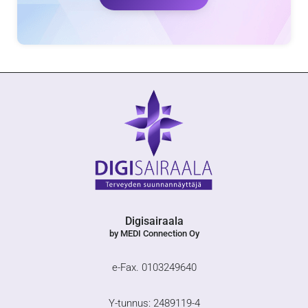
Digisairaala
by MEDI Connection Oy
e-Fax. 0103249640
Y-tunnus: 2489119-4