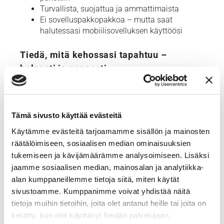
Turvallista, suojattua ja ammattimaista
Ei sovelluspakkopakkoa – mutta saat
halutessasi mobiilisovelluksen käyttöösi
Tiedä, mitä kehossasi tapahtuu –
helposti ja nopeasti
Ei enää epämääräistä odottelua, vaan selkeitä
vastauksia. Kompassi auttaa sinua ottamaan
hyvinvoinnin ohjat omiin käsiisi – kotona,
Tämä sivusto käyttää evästeitä
turvallisesti ja asiantuntijan tukemana.
Käytämme evästeitä tarjoamamme sisällön ja mainosten
räätälöimiseen, sosiaalisen median ominaisuuksien
Valitse oma Kompassisi ja aloita matka
tukemiseen ja kävijämäärämme analysoimiseen. Lisäksi
kohti parempaa oloa jo tänään.
jaamme sosiaalisen median, mainosalan ja analytiikka-
alan kumppaneillemme tietoja siitä, miten käytät
sivustoamme. Kumppanimme voivat yhdistää näitä
tietoja muihin tietoihin, joita olet antanut heille tai joita on
kerätty, kun olet käyttänyt heidän palvelujaan.