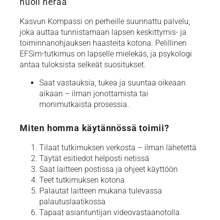
huoli herää
Kasvun Kompassi on perheille suunnattu palvelu,
joka auttaa tunnistamaan lapsen keskittymis- ja
toiminnanohjauksen haasteita kotona. Pelillinen
EFSim-tutkimus on lapselle mielekäs, ja psykologi
antaa tuloksista selkeät suositukset.
Saat vastauksia, tukea ja suuntaa oikeaan
aikaan – ilman jonottamista tai
monimutkaista prosessia.
Miten homma käytännössä toimii?
Tilaat tutkimuksen verkosta – ilman lähetettä
Täytät esitiedot helposti netissä
Saat laitteen postissa ja ohjeet käyttöön
Teet tutkimuksen kotona
Palautat laitteen mukana tulevassa
palautuslaatikossa
Tapaat asiantuntijan videovastaanotolla