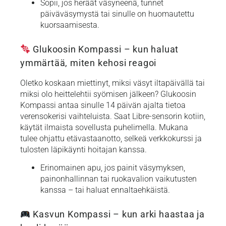
Sopii, jos heräät väsyneenä, tunnet
päiväväsymystä tai sinulle on huomautettu
kuorsaamisesta.
Glukoosin Kompassi – kun haluat
ymmärtää, miten kehosi reagoi
Oletko koskaan miettinyt, miksi väsyt iltapäivällä tai
miksi olo heittelehtii syömisen jälkeen? Glukoosin
Kompassi antaa sinulle 14 päivän ajalta tietoa
verensokerisi vaihteluista. Saat Libre-sensorin kotiin,
käytät ilmaista sovellusta puhelimella. Mukana
tulee ohjattu etävastaanotto, selkeä verkkokurssi ja
tulosten läpikäynti hoitajan kanssa.
Erinomainen apu, jos painit väsymyksen,
painonhallinnan tai ruokavalion vaikutusten
kanssa – tai haluat ennaltaehkäistä.
Kasvun Kompassi – kun arki haastaa ja