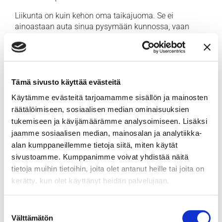
Liikunta on kuin kehon oma taikajuoma. Se ei
ainoastaan auta sinua pysymään kunnossa, vaan
myös vapauttaa endorfiineja, jotka ovat kuin luonnon
omia mielialan kohottajia. Ja älä unohda unen voimaa
– se on kuin yöllinen latausasema kehollesi ja
mielellesi. Me olemme täällä tsemppaamassa sinua
löytämään ne elämäntavat, jotka saavat sinut
Tämä sivusto käyttää evästeitä
tuntemaan olosi parhaaksi.
Käytämme evästeitä tarjoamamme sisällön ja mainosten
Yhteisön tuki vaihdevuosien
räätälöimiseen, sosiaalisen median ominaisuuksien
tukemiseen ja kävijämäärämme analysoimiseen. Lisäksi
aikana
jaamme sosiaalisen median, mainosalan ja analytiikka-
alan kumppaneillemme tietoja siitä, miten käytät
Vaihdevuosien aikana yhteisön tuki on kuin lämmin
sivustoamme. Kumppanimme voivat yhdistää näitä
halaus kylmänä päivänä. Olipa kyseessä sitten
vertaistukiryhmä, perheenjäsenet tai ystävät, on
tietoja muihin tietoihin, joita olet antanut heille tai joita on
tärkeää muistaa, että et ole yksin. Jakamalla
kerätty, kun olet käyttänyt heidän palvelujaan.
kokemuksia ja tunteita voimme auttaa toisiamme
kasvamaan ja oppimaan tässä elämänvaiheessa.
Suostumuksen
Välttämätön
Ja jos kaipaat asiantuntevaa apua, me olemme vain
valinta