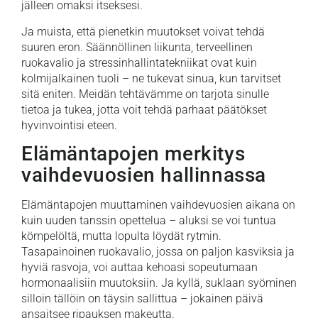
jälleen omaksi itseksesi.
Ja muista, että pienetkin muutokset voivat tehdä
suuren eron. Säännöllinen liikunta, terveellinen
ruokavalio ja stressinhallintatekniikat ovat kuin
kolmijalkainen tuoli – ne tukevat sinua, kun tarvitset
sitä eniten. Meidän tehtävämme on tarjota sinulle
tietoa ja tukea, jotta voit tehdä parhaat päätökset
hyvinvointisi eteen.
Elämäntapojen merkitys
vaihdevuosien hallinnassa
Elämäntapojen muuttaminen vaihdevuosien aikana on
kuin uuden tanssin opettelua – aluksi se voi tuntua
kömpelöltä, mutta lopulta löydät rytmin.
Tasapainoinen ruokavalio, jossa on paljon kasviksia ja
hyviä rasvoja, voi auttaa kehoasi sopeutumaan
hormonaalisiin muutoksiin. Ja kyllä, suklaan syöminen
silloin tällöin on täysin sallittua – jokainen päivä
ansaitsee ripauksen makeutta.