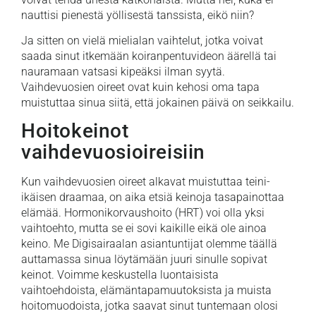
nauttisi pienestä yöllisestä tanssista, eikö niin?
Ja sitten on vielä mielialan vaihtelut, jotka voivat
saada sinut itkemään koiranpentuvideon äärellä tai
nauramaan vatsasi kipeäksi ilman syytä.
Vaihdevuosien oireet ovat kuin kehosi oma tapa
muistuttaa sinua siitä, että jokainen päivä on seikkailu.
Hoitokeinot
vaihdevuosioireisiin
Kun vaihdevuosien oireet alkavat muistuttaa teini-
ikäisen draamaa, on aika etsiä keinoja tasapainottaa
elämää. Hormonikorvaushoito (HRT) voi olla yksi
vaihtoehto, mutta se ei sovi kaikille eikä ole ainoa
keino. Me Digisairaalan asiantuntijat olemme täällä
auttamassa sinua löytämään juuri sinulle sopivat
keinot. Voimme keskustella luontaisista
vaihtoehdoista, elämäntapamuutoksista ja muista
hoitomuodoista, jotka saavat sinut tuntemaan olosi