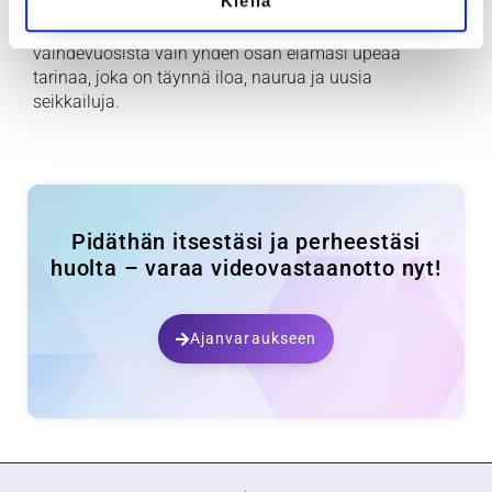
Kiellä
neuvonta, tietopaketit tai tukipalvelut, me olemme
täällä sinua varten. Yhdessä voimme tehdä
vaihdevuosista vain yhden osan elämäsi upeaa
tarinaa, joka on täynnä iloa, naurua ja uusia
seikkailuja.
Pidäthän itsestäsi ja perheestäsi
huolta – varaa videovastaanotto nyt!
Ajanvaraukseen