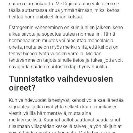
naisen elämänkaarta. Me Digisairaalan väki olemme
täällä auttamassa sinua ymmärtämään, miksi kehosi
heittää hormonibileet ilman kutsua.
Estrogeenin väheneminen on kuin juhlien jälkeen: keho
alkaa siivota ja sopeutua uuteen normaaliin. Tämä
hormonaalinen muutos voi aiheuttaa monenlaisia
oireita, mutta se on myös merkki siitä, että kehosi on
tehnyt hienoa työtä vuosien varrella. Meidän
tehtävämme on tarjota sinulle tietoa ja tukea, jotta voit
navigoida näiden muutosten läpi hymy huulilla.
Tunnistatko vaihdevuosien
oireet?
Kun vaihdevuodet lähestyvät, kehosi voi alkaa lähettää
signaaleja, jotka ovat yhtä selkeitä kuin teini-ikäisen
viestit: välillä hämmentäviä, mutta aina
merkityksellisiä. Kuumat aallot saattavat saada sinut
riisumaan villapaidan keskellä talvea, ja yön hikijuhlat
voivat tehdä unesta katkonaista. Mutta hei, kuka ei