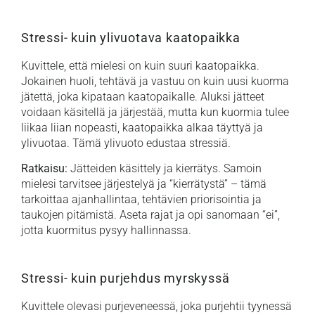
Stressi- kuin ylivuotava kaatopaikka
Kuvittele, että mielesi on kuin suuri kaatopaikka.
Jokainen huoli, tehtävä ja vastuu on kuin uusi kuorma
jätettä, joka kipataan kaatopaikalle. Aluksi jätteet
voidaan käsitellä ja järjestää, mutta kun kuormia tulee
liikaa liian nopeasti, kaatopaikka alkaa täyttyä ja
ylivuotaa. Tämä ylivuoto edustaa stressiä.
Ratkaisu:
Jätteiden käsittely ja kierrätys. Samoin
mielesi tarvitsee järjestelyä ja “kierrätystä” – tämä
tarkoittaa ajanhallintaa, tehtävien priorisointia ja
taukojen pitämistä. Aseta rajat ja opi sanomaan “ei”,
jotta kuormitus pysyy hallinnassa.
Stressi- kuin purjehdus myrskyssä
Kuvittele olevasi purjeveneessä, joka purjehtii tyynessä