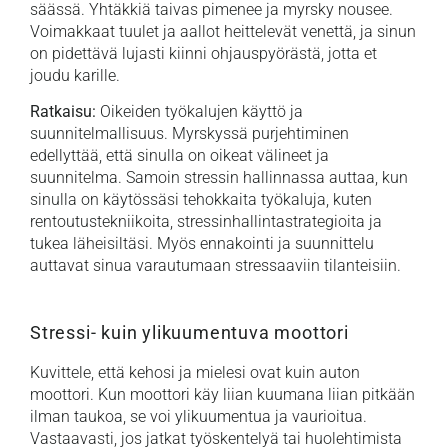
säässä. Yhtäkkiä taivas pimenee ja myrsky nousee.
Voimakkaat tuulet ja aallot heittelevät venettä, ja sinun
on pidettävä lujasti kiinni ohjauspyörästä, jotta et
joudu karille.
Ratkaisu:
Oikeiden työkalujen käyttö ja
suunnitelmallisuus. Myrskyssä purjehtiminen
edellyttää, että sinulla on oikeat välineet ja
suunnitelma. Samoin stressin hallinnassa auttaa, kun
sinulla on käytössäsi tehokkaita työkaluja, kuten
rentoutustekniikoita, stressinhallintastrategioita ja
tukea läheisiltäsi. Myös ennakointi ja suunnittelu
auttavat sinua varautumaan stressaaviin tilanteisiin.
Stressi- kuin ylikuumentuva moottori
Kuvittele, että kehosi ja mielesi ovat kuin auton
moottori. Kun moottori käy liian kuumana liian pitkään
ilman taukoa, se voi ylikuumentua ja vaurioitua.
Vastaavasti, jos jatkat työskentelyä tai huolehtimista