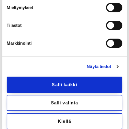
kokonaiskuormitusta.
Mieltymykset
Mitä on stressinhallinta?
Tilastot
Stressinhallinta on tärkeä taito, joka vaatii jatkuvaa
harjoittelua ja itsetuntemusta. Käyttämällä
Markkinointi
vertauskuvia voimme ymmärtää stressiä paremmin ja
löytää keinoja sen hallintaan. Tunnistamalla omat
stressitekijät ja käyttämällä tehokkaita
stressinhallintakeinoja voimme parantaa
Näytä tiedot
hyvinvointiamme ja elämänlaatuamme. Muista, että
jokainen meistä kokee stressiä, mutta sen
Salli kaikki
hallitseminen on avain tasapainoiseen ja onnelliseen
elämään.
Salli valinta
Digisairaalassa meillä on stressinhallinnan keinoihin
suuntautuneita ammattilaisia, sekä tulossa laaja
stressinhallinnan verkkovalmennus, josta saat
Kiellä
työkaluja stressin hallintaan ja tasapainoiseen arkeen.