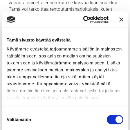
vapauta painetta ennen kuin se kasvaa liian suureksi.
Tämä voi tarkoittaa rentoutumisharjoituksia, kuten
syvähengitystä tai liikuntaa. Opettele myös
tunnistamaan omat stressirajasi ja toimimaan ennen
kuin paine kasvaa liian suureksi.
Tämä sivusto käyttää evästeitä
Stressi- kuin piilotettu jäävuori
Käytämme evästeitä tarjoamamme sisällön ja mainosten
räätälöimiseen, sosiaalisen median ominaisuuksien
Kuvittele, että stressisi on kuin jäävuori – suuri osa
tukemiseen ja kävijämäärämme analysoimiseen. Lisäksi
siitä on pinnan alla, piilossa näkyviltä. Pinnan
jaamme sosiaalisen median, mainosalan ja analytiikka-
yläpuolella näkyvät vain pienet stressin ilmentymät,
alan kumppaneillemme tietoja siitä, miten käytät
mutta pinnan alla piilee suuri määrä käsittelemätöntä
sivustoamme. Kumppanimme voivat yhdistää näitä
stressiä ja huolia.
tietoja muihin tietoihin, joita olet antanut heille tai joita on
Ratkaisu:
Tietoisuus ja itsetutkiskelu. Tunnista ja tuo
kerätty, kun olet käyttänyt heidän palvelujaan.
pinnalle ne stressin osa-alueet, jotka ovat piilossa.
Tämä voi tarkoittaa itsetutkiskelua, päiväkirjan
Suostumuksen
pitämistä tai keskustelua terapeutin kanssa. Kun
Välttämätön
valinta
tunnistat stressin juurisyyt, voit alkaa työskennellä
niiden parissa ja vähentää stressin