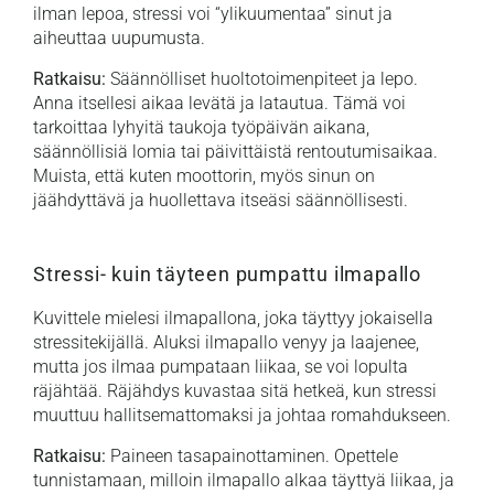
ilman lepoa, stressi voi “ylikuumentaa” sinut ja
aiheuttaa uupumusta.
Ratkaisu:
Säännölliset huoltotoimenpiteet ja lepo.
Anna itsellesi aikaa levätä ja latautua. Tämä voi
tarkoittaa lyhyitä taukoja työpäivän aikana,
säännöllisiä lomia tai päivittäistä rentoutumisaikaa.
Muista, että kuten moottorin, myös sinun on
jäähdyttävä ja huollettava itseäsi säännöllisesti.
Stressi- kuin täyteen pumpattu ilmapallo
Kuvittele mielesi ilmapallona, joka täyttyy jokaisella
stressitekijällä. Aluksi ilmapallo venyy ja laajenee,
mutta jos ilmaa pumpataan liikaa, se voi lopulta
räjähtää. Räjähdys kuvastaa sitä hetkeä, kun stressi
muuttuu hallitsemattomaksi ja johtaa romahdukseen.
Ratkaisu:
Paineen tasapainottaminen. Opettele
tunnistamaan, milloin ilmapallo alkaa täyttyä liikaa, ja