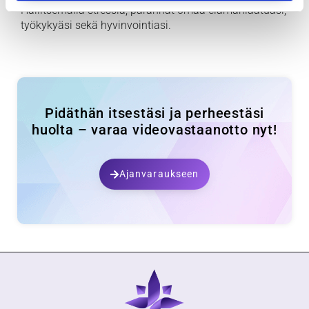
Hallitsemalla stressiä, parannat omaa elämänlaatuasi,
työkykyäsi sekä hyvinvointiasi.
Pidäthän itsestäsi ja perheestäsi
huolta – varaa videovastaanotto nyt!
Ajanvaraukseen