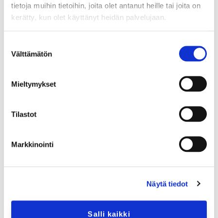
tietoja muihin tietoihin, joita olet antanut heille tai joita on
kerätty, kun olet käyttänyt heidän palvelujaan.
Digisairaalan Apu
Suostumuksen
Digisairaalasta saat nopeasti yhteyden lääkäriin,
Välttämätön
valinta
joka voi arvioida huimauksen syyn ja suunnitella
tarvittavat tutkimukset ja hoidon. Ammattilaisen
avulla voit selvittää huimauksen taustat ja saada
Mieltymykset
tarvittavan hoidon.
Huimaus voi olla hankala ja pelottava oire.
Tilastot
Digisairaalasta saat nopeasti apua ja tukea sen
selvittelyyn ja hoitoon. Älä epäröi ottaa yhteyttä
Markkinointi
lääkäriin, jos koet voimakasta tai toistuvaa
huimausta.
Näytä tiedot
Salli kaikki