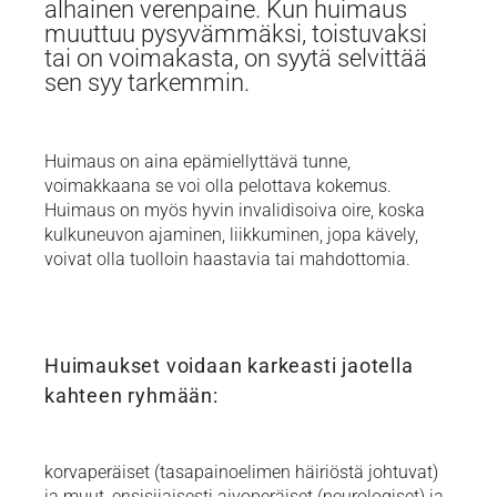
alhainen verenpaine. Kun huimaus
muuttuu pysyvämmäksi, toistuvaksi
tai on voimakasta, on syytä selvittää
sen syy tarkemmin.
Huimaus on aina epämiellyttävä tunne,
voimakkaana se voi olla pelottava kokemus.
Huimaus on myös hyvin invalidisoiva oire, koska
kulkuneuvon ajaminen, liikkuminen, jopa kävely,
voivat olla tuolloin haastavia tai mahdottomia.
Huimaukset voidaan karkeasti jaotella
kahteen ryhmään:
korvaperäiset (tasapainoelimen häiriöstä johtuvat)
ja muut, ensisijaisesti aivoperäiset (neurologiset) ja