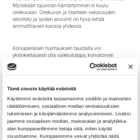
Myöskään tajunnan hämärtyminen ei kuulu
oirekuvaan. Oirekuvan ja tilanteen vakavuuden
selvittely ja syiden arviointi on hyvä tehdä
ammattilaisen kanssa yhdessä.
Korvaperäisen huimauksen taustalla voi
yksinkertaisesti olla vaikkutulppa, korvatorven
tukkoisuus, korvatulehdukset, sekä myös krooninen
nuha tai poskiontelovaivat, hyvälaatuinen
asentohuimaus, tai harvinaisempina
tasapainoelimen tulehdus (vestibulaarineuroniitti) ja
Tämä sivusto käyttää evästeitä
Menièren tauti. Syiden selvittely ja hoito onnistuu
korvalääkärin kanssa, jolloin myös kuulontutkimus
Käytämme evästeitä tarjoamamme sisällön ja mainosten
kuuluu usein alkuvaiheen tutkimuksiin. Huimauksen
räätälöimiseen, sosiaalisen median ominaisuuksien
esiintyminen ja luonne sekä muut oireet,
tukemiseen ja kävijämäärämme analysoimiseen. Lisäksi
taustatekijät ja aiempi sairaushistoria ovat
jaamme sosiaalisen median, mainosalan ja analytiikka-
merkittävässä osassa selvittelyä, joten
alan kumppaneillemme tietoja siitä, miten käytät
etävastaanotto on erinomainen tapa aloittaa
sivustoamme. Kumppanimme voivat yhdistää näitä
tutkimukset.