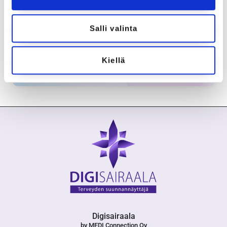
Pidäthän itsestäsi ja perheestäsi
huolta – varaa videovastaanotto nyt!
Salli valinta
Ajanvaraukseen
Kiellä
Digisairaala
by MEDI Connection Oy