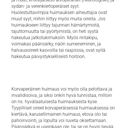
sydän- ja verenkiertoperäiset syyt.
Huolestuttavimpia huimauksen aiheuttajia ovat
muut syyt, mihin liittyy myös muita oireita. Jos
huimaukseen liittyy tajunnan hämärtymistä,
tajuttomuutta tai pyörtymistä, on heti syytä
hakeutua jatkotukimuksiin. Myös rintakipu,
voimakas päänsärky, näön sumeneminen, ja
halvausoireet kasvoilla tai raajoissa, ovat syitä
hakeutua päivystyksellisesti hoitoon.
Korvaperäinen huimaus voi myös olla pelottava ja
invalidisoiva, ja siksi onkin hyvä tunnistaa, milloin
on ns. hyvälaatuisesta huimauksesta kyse.
Tyypilliset oireet korvaperäisessä huimauksessa on
kiertävä, karusellimainen huimaus, etova olo tai
pahoinvointi, ja lopulta voi ruveta oksettamaan.
Päänsärkyä ei useinkaan ole, tai se on hyvin lievää.