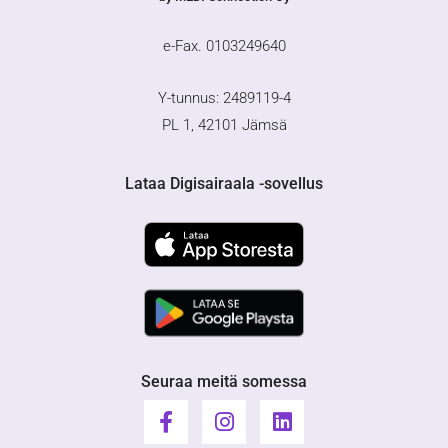
e-Fax. 0103249640
Y-tunnus: 2489119-4
PL 1, 42101 Jämsä
Lataa Digisairaala -sovellus
Seuraa meitä somessa