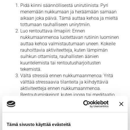
Pidä kiinni säännöllisestä unirutiinista: Pyri
menemään nukkumaan ja heräämään samaan
aikaan joka päivä. Tämä auttaa kehoa ja mieltä
tottumaan rauhalliseen unirytmiin.
Luo rentouttava ilmapiiri: Ennen
nukkumaanmenoa luotettavan rutiinin luominen
auttaa kehoa valmistautumaan uneen. Kokeile
rauhoittavia aktiviteetteja, kuten lämpimän
suihkun ottamista, rauhallisten äänien
kuuntelemista tai rentoutusharjoitusten
tekemistä.
Vältä stressiä ennen nukkumaanmenoa: Yritä
välttää stressaavia tilanteita ja kiihdyttäviä
aktiviteetteja ennen nukkumaanmenoa.
Rentoutumiskeinot, kuten jooga tai meditaatio,
voivat auttaa rauhoittumaan ja päästämään irti
päivän kuormituksesta.
Oikea ravinto ja liikunta: Terveellinen ruokavalio
ja säännöllinen liikunta voivat edistää parempaa
Tämä sivusto käyttää evästeitä
unta ja auttaa hallitsemaan vaihdevuosioireita.