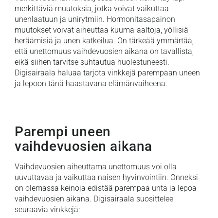
merkittäviä muutoksia, jotka voivat vaikuttaa
unenlaatuun ja unirytmiin. Hormonitasapainon
muutokset voivat aiheuttaa kuuma-aaltoja, yöllisiä
heräämisiä ja unen katkeilua. On tärkeää ymmärtää,
että unettomuus vaihdevuosien aikana on tavallista,
eikä siihen tarvitse suhtautua huolestuneesti.
Digisairaala haluaa tarjota vinkkejä parempaan uneen
ja lepoon tänä haastavana elämänvaiheena.
Parempi uneen
vaihdevuosien aikana
Vaihdevuosien aiheuttama unettomuus voi olla
uuvuttavaa ja vaikuttaa naisen hyvinvointiin. Onneksi
on olemassa keinoja edistää parempaa unta ja lepoa
vaihdevuosien aikana. Digisairaala suosittelee
seuraavia vinkkejä: