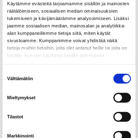
Vältä raskaita aterioita ja kofeiinia ennen
Käytämme evästeitä tarjoamamme sisällön ja mainosten
nukkumaanmenoa ja lisää päivittäistä liikuntaa
räätälöimiseen, sosiaalisen median ominaisuuksien
rutiiniisi.
tukemiseen ja kävijämäärämme analysoimiseen. Lisäksi
jaamme sosiaalisen median, mainosalan ja analytiikka-
alan kumppaneillemme tietoja siitä, miten käytät
Ole yhteydessä Digisairaalaan, mikäli mitään
sivustoamme. Kumppanimme voivat yhdistää näitä
kysyttävää heräsi tähän asiaan liittyen. Autamme
tietoja muihin tietoihin, joita olet antanut heille tai joita on
mielellämme.
kerätty, kun olet käyttänyt heidän palvelujaan.
Suostumuksen
Välttämätön
valinta
Pidäthän itsestäsi ja perheestäsi
Mieltymykset
huolta – varaa videovastaanotto nyt!
Tilastot
Ajanvaraukseen
Markkinointi