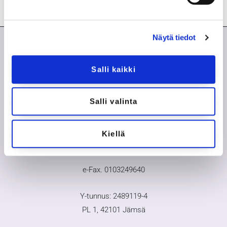
Näytä tiedot
Salli kaikki
Salli valinta
Kiellä
Digisairaala
by MEDI Connection Oy
e-Fax. 0103249640
Y-tunnus: 2489119-4
PL 1, 42101 Jämsä