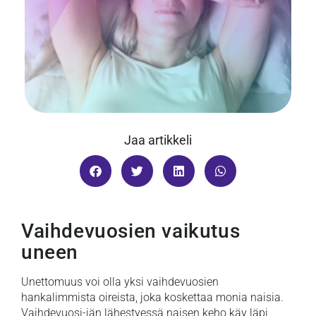
Jaa artikkeli
Vaihdevuosien vaikutus
uneen
Unettomuus voi olla yksi vaihdevuosien
hankalimmista oireista, joka koskettaa monia naisia.
Vaihdevuosi-iän lähestyessä naisen keho käy läpi